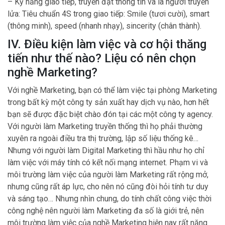
– Kỹ năng giao tiếp, truyền đạt thông tin và là người truyền
lửa: Tiêu chuẩn 4S trong giao tiếp: Smile (tươi cười), smart
(thông minh), speed (nhanh nhạy), sincerity (chân thành).
IV. Điều kiện làm việc và cơ hội thăng
tiến như thế nào? Liệu có nên chọn
nghề Marketing?
Với nghề Marketing, bạn có thể làm việc tại phòng Marketing
trong bất kỳ một công ty sản xuất hay dịch vụ nào, hơn hết
bạn sẽ được đặc biệt chào đón tại các một công ty agency.
Với người làm Marketing truyền thống thì họ phải thường
xuyên ra ngoài điều tra thị trường, lập số liệu thống kê…
Nhưng với người làm Digital Marketing thì hầu như họ chỉ
làm việc với máy tính có kết nối mạng internet. Phạm vi và
môi trường làm việc của người làm Marketing rất rộng mở,
nhưng cũng rất áp lực, cho nên nó cũng đòi hỏi tính tư duy
và sáng tạo… Nhưng nhìn chung, do tính chất công việc thời
công nghệ nên người làm Marketing đa số là giới trẻ, nên
môi trường làm việc của nghề Marketing hiện nay rất năng