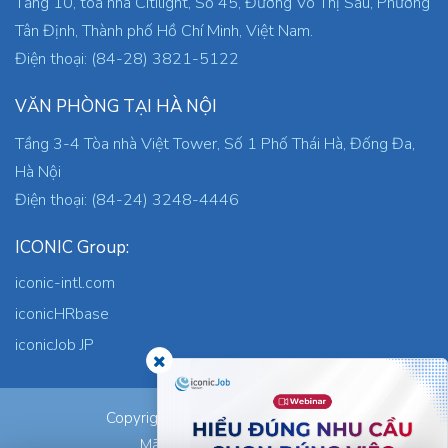
Tầng 10, toà nhà Citilight, Số 45, Đường Võ Thị Sáu, Phường
Tân Định, Thành phố Hồ Chí Minh, Việt Nam.
Điện thoại: (84-28) 3821-5122
VĂN PHÒNG TẠI HÀ NỘI
Tầng 3-4 Tòa nhà Việt Tower, Số 1 Phố Thái Hà, Đống Đa,
Hà Nội
Điện thoại: (84-24) 3248-4446
ICONIC Group:
iconic-intl.com
iconicHRbase
iconicJob JP
ICONIC Co., Ltd.
Copyright © 2026
Mã số thuế: 0305745871