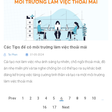
Các Tips để có môi trường làm việc thoải mái
Tai Phan
01-05-2024
Cải tạo nơi làm việc như ánh sáng tự nhiên, chỗ ngồi thoải mái, đồ
ăn nhẹ miễn phí và tai nghe chống ồn có thể tạo ra sự khác biệt
đáng kể trong việc tăng cường tinh thần và tạo ra một môi trường
làm việc thoải mái.
Prev
1
2
3
4
5
6
7
8
9
10
...
16
17
Next