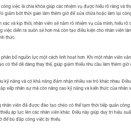
 công việc là chìa khóa giúp các nhiệm vụ được hiểu rõ ràng và th
 đó giảm bớt thời gian làm thêm giờ để sửa chữa hoặc làm lại công
 xác và kịp thời, nhân viên sẽ nắm rõ nhiệm vụ của mình, hiểu rõ 
g việc diễn ra suôn sẻ hơn mà còn tạo điều kiện cho nhân viên là
nh thức.
phân bổ nguồn lực một cách linh hoạt hơn. Khi một nhân viên vắ
o có thể dễ dàng thay thế, giúp giảm thiểu nhu cầu làm thêm giờ
u kỹ năng và có khả năng đảm nhận nhiều vai trò khác nhau. Điều
 sắp xếp nhân sự mà còn nâng cao kỹ năng và kiến thức của nhân v
g nhân viên đã được đào tạo chéo có thể tạm thời tiếp quản công 
iểu áp lực lên các nhân viên khác. Điều này giúp duy trì hiệu su
ờ để bù đắp công việc bị thiếu.