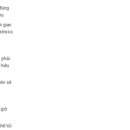
 đúng
êu.
i gian
 stress
n phải
 hiệu
iên sẽ
giờ.
hể tối