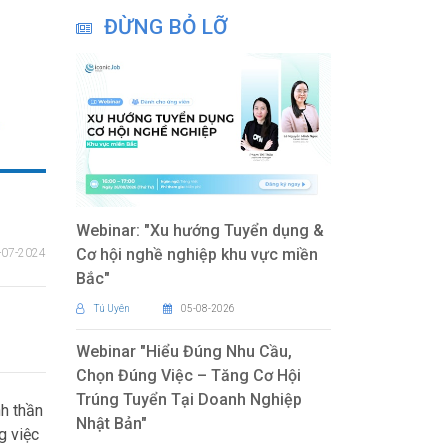
ĐỪNG BỎ LỠ
Webinar: "Xu hướng Tuyển dụng &
Cơ hội nghề nghiệp khu vực miền
-07-2024
Bắc"
Tú Uyên
05-08-2026
Webinar "Hiểu Đúng Nhu Cầu,
Chọn Đúng Việc – Tăng Cơ Hội
Trúng Tuyển Tại Doanh Nghiệp
nh thần
Nhật Bản"
g việc