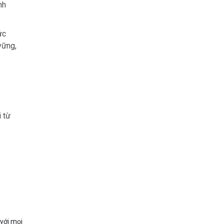
nh
ức
vững,
 từ
 với mọi