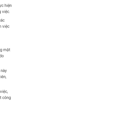
ực hiện
 việc.
các
m việc
ng mặt
 do
 này
iên,
việc,
ất công