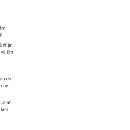
hêm.
ế.
và nhận
 và tìm
heo dõi
, quy
u phát
h làm