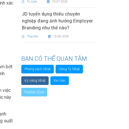
Tú Uyên
23-07-2026
ính xác
JD tuyển dụng thiếu chuyên
nghiệp đang ảnh hưởng Employer
Branding như thế nào?
Thao Nhi
15-06-2026
BẠN CÓ THỂ QUAN TÂM
iảm bớt
Phong cách Nhật
Công Ty Nhật
inh
Kỹ năng Nhật
Xin Việc
m việc
Fresher Zone
ệc này
hạnh
ng suất