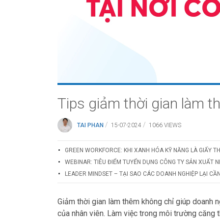
Tips giảm thời gian làm t
/
/
TAI PHAN
15-07-2024
1066 VIEWS
GREEN WORKFORCE: KHI XANH HÓA KỸ NĂNG LÀ GIẤY T
WEBINAR: TIÊU ĐIỂM TUYỂN DỤNG CÔNG TY SẢN XUẤT N
LEADER MINDSET – TẠI SAO CÁC DOANH NGHIỆP LẠI CẦN
Giảm thời gian làm thêm không chỉ giúp doanh ng
của nhân viên. Làm việc trong môi trường căng t