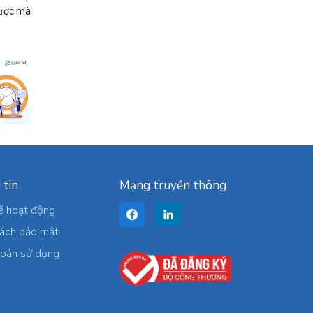
 được mà
 tin
Mạng truyền thông
ế hoạt động
sách bảo mật
hoản sử dụng