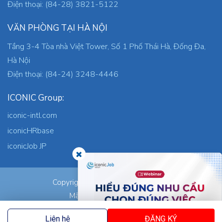
Điện thoại: (84-28) 3821-5122
VĂN PHÒNG TẠI HÀ NỘI
Tầng 3-4 Tòa nhà Việt Tower, Số 1 Phố Thái Hà, Đống Đa,
Hà Nội
Điện thoại: (84-24) 3248-4446
ICONIC Group:
iconic-intl.com
iconicHRbase
iconicJob JP
ICONIC Co., Ltd.
Copyright © 2026
Mã số thuế: 0305745871
Nơi cấp: TP.HCM
Liên hệ
ĐĂNG KÝ