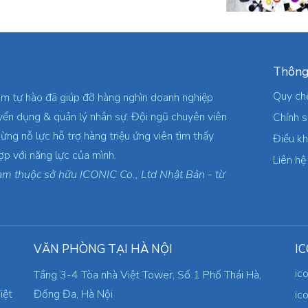
Thông
Quy ch
am tự hào đã giúp đỡ hàng nghìn doanh nghiệp
yển dụng & quản lý nhân sự. Đội ngũ chuyên viên
Chính 
ừng nỗ lực hỗ trợ hàng triệu ứng viên tìm thấy
Điều k
ợp với năng lực của mình.
Liên hệ
am thuộc sở hữu ICONIC Co., Ltd Nhật Bản - từ
VĂN PHÒNG TẠI HÀ NỘI
IC
ic
Tầng 3-4 Tòa nhà Việt Tower, Số 1 Phố Thái Hà,
iệt
Đống Đa, Hà Nội
ic