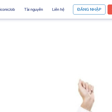
iconicJob
Tài nguyên
Liên hệ
ĐĂNG NHẬP