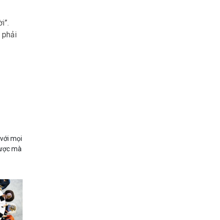
i”.
 phải
 với mọi
 được mà