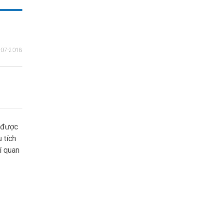
-07-2018
n được
 tích
í quan