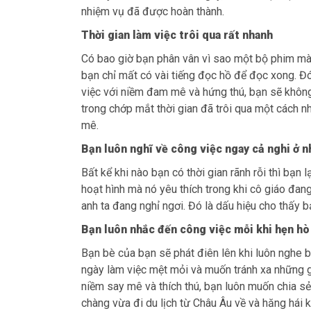
nhiệm vụ đã được hoàn thành.
Thời gian làm việc trôi qua rất nhanh
Có bao giờ bạn phân vân vì sao một bộ phim mà 
bạn chỉ mất có vài tiếng đọc hồ để đọc xong. Đó 
việc với niềm đam mê và hứng thú, bạn sẽ khôn
trong chớp mắt thời gian đã trôi qua một cách n
mê.
Bạn luôn nghĩ về công việc ngay cả nghi ở n
Bất kể khi nào bạn có thời gian rãnh rỗi thì bạn
hoạt hình mà nó yêu thích trong khi cô giáo đan
anh ta đang nghỉ ngơi. Đó là dấu hiệu cho thấy 
Bạn luôn nhắc đến công việc mỗi khi hẹn hò
Bạn bè của bạn sẽ phát điên lên khi luôn nghe 
ngày làm việc mệt mỏi và muốn tránh xa những gì
niềm say mê và thích thú, bạn luôn muốn chia sẻ
chàng vừa đi du lịch từ Châu Âu về và hăng hái 