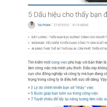
5 Dấu hiệu cho thấy bạn 
/
/
TAI PHAN
27-07-2015
4110 VIEWS
BẪY LƯƠNG - “VIÊN ĐẠN BỌC ĐƯỜNG" DÀNH CHO NGƯỜI 
WEBINAR: TIÊU ĐIỂM TUYỂN DỤNG CÔNG TY SẢN XUẤT N
AI ĐANG THAY THẾ AI? THỜI ĐẠI AI: CẦN PHÁT TRIỂN KỸ
Tìm kiếm một
cong viec
phù hợp với bản thân là
làm công việc mà mình yêu thích. Điều này khôn
cực cho đồng nghiệp và công ty mà bạn đang công
trọng trong công ty là điều hết sức dễ dàng. Vậ
>
3 Lý do chính khiến bạn sẽ “nhảy” việc
>
5 Bước giúp bạn luôn vui trong công việc
>
7 Tuyệt chiêu để lấy lại năng lượng làm việc s