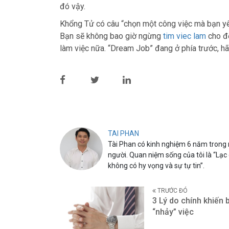
đó vậy.
Khổng Tử có câu “chọn một công việc mà bạn yêu
Bạn sẽ không bao giờ ngừng
tim viec lam
cho đế
làm việc nữa. “Dream Job” đang ở phía trước, h
TAI PHAN
Tài Phan có kinh nghiệm 6 năm trong n
người. Quan niệm sống của tôi là “Lạc
không có hy vọng và sự tự tin”.
TRƯỚC ĐÓ
3 Lý do chính khiến 
“nhảy” việc