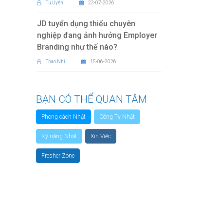
Tú Uyên
23-07-2026
JD tuyển dụng thiếu chuyên
nghiệp đang ảnh hưởng Employer
Branding như thế nào?
Thao Nhi
15-06-2026
BẠN CÓ THỂ QUAN TÂM
Phong cách Nhật
Công Ty Nhật
Kỹ năng Nhật
Xin Việc
Fresher Zone