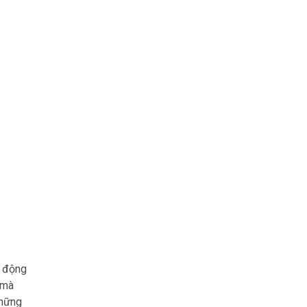
ủ động
 mà
những