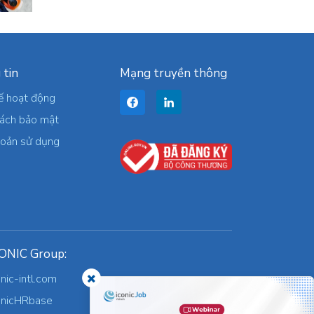
 tin
Mạng truyền thông
ế hoạt động
sách bảo mật
hoản sử dụng
ONIC Group:
onic-intl.com
onicHRbase