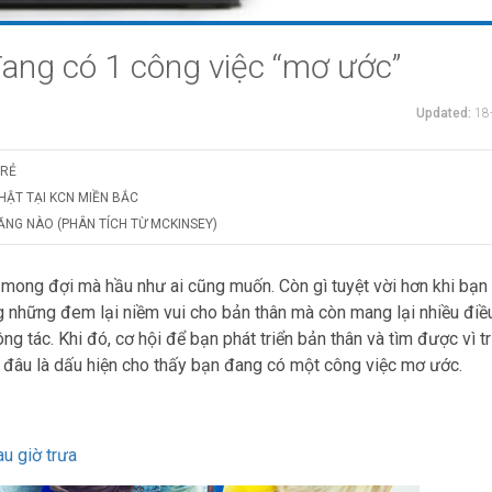
đang có 1 công việc “mơ ước”
Updated:
18
TRẺ
HẬT TẠI KCN MIỀN BẮC
 NĂNG NÀO (PHÂN TÍCH TỪ MCKINSEY)
 mong đợi mà hầu như ai cũng muốn. Còn gì tuyệt vời hơn khi bạ
g những đem lại niềm vui cho bản thân mà còn mang lại nhiều điều
 tác. Khi đó, cơ hội để bạn phát triển bản thân và tìm được vì tr
y đâu là dấu hiện cho thấy bạn đang có một công việc mơ ước.
au giờ trưa