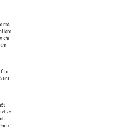
ộm mà
hi làm
à chỉ
 đam
 film
ả khi
một
 vị với
anh
iếng ở