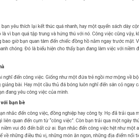
bạn yêu thích lại kết thúc quá nhanh, hay một quyển sách dày c
là vì bạn quá tập trung và hứng thú với nó. Công việc cũng vậy, k
g bao giờ bạn quan tâm đến chiếc đồng hồ nằm ngay trước mặt. V
hanh chóng. Đó là biểu hiện cho thấy bạn đang làm việc với niềm
hà
 lại nghĩ đến công việc. Giống như một đứa trẻ ngồi mơ mộng về bộ
g giảng bài. Hay một cầu thủ đá bóng luôn nghĩ đến sân cỏ ngay c
bạn đang yêu công việc của mình.
 với bạn bè
bạn nhắc đến công việc, đồng nghiệp hay công ty. Họ đã trải qua 
 liên quan đến cụm từ “công việc”. Còn bạn trải qua một ngày thú
 niềm vui đó đến bất cứ ai. Bạn nhắc đến công việc hệt như một 
kể về những điều thú vị, những món ăn ngon, những địa điểm nổi t