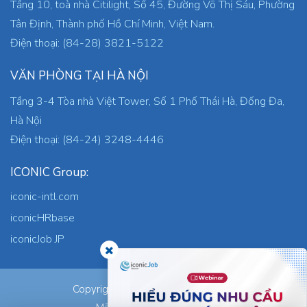
Tầng 10, toà nhà Citilight, Số 45, Đường Võ Thị Sáu, Phường
Tân Định, Thành phố Hồ Chí Minh, Việt Nam.
Điện thoại: (84-28) 3821-5122
VĂN PHÒNG TẠI HÀ NỘI
Tầng 3-4 Tòa nhà Việt Tower, Số 1 Phố Thái Hà, Đống Đa,
Hà Nội
Điện thoại: (84-24) 3248-4446
ICONIC Group:
iconic-intl.com
iconicHRbase
iconicJob JP
ICONIC Co., Ltd.
Copyright © 2026