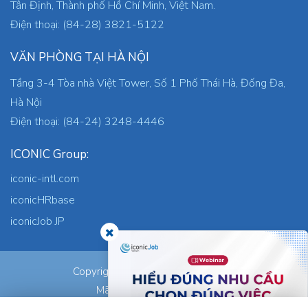
Tân Định, Thành phố Hồ Chí Minh, Việt Nam.
Điện thoại: (84-28) 3821-5122
VĂN PHÒNG TẠI HÀ NỘI
Tầng 3-4 Tòa nhà Việt Tower, Số 1 Phố Thái Hà, Đống Đa,
Hà Nội
Điện thoại: (84-24) 3248-4446
ICONIC Group:
iconic-intl.com
iconicHRbase
iconicJob JP
ICONIC Co., Ltd.
Copyright © 2026
Mã số thuế: 0305745871