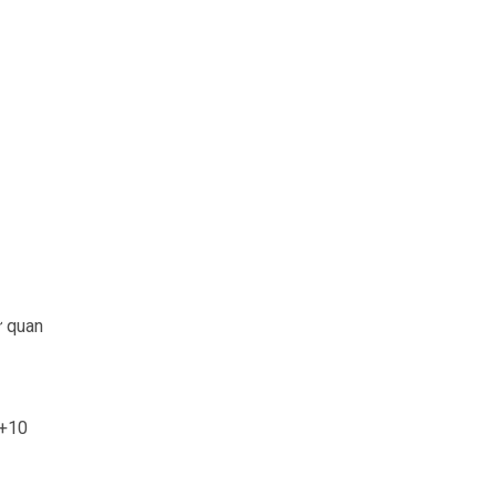
ừ quan
 +10