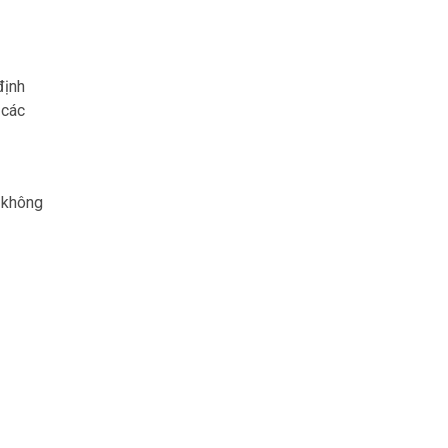
định
 các
g không