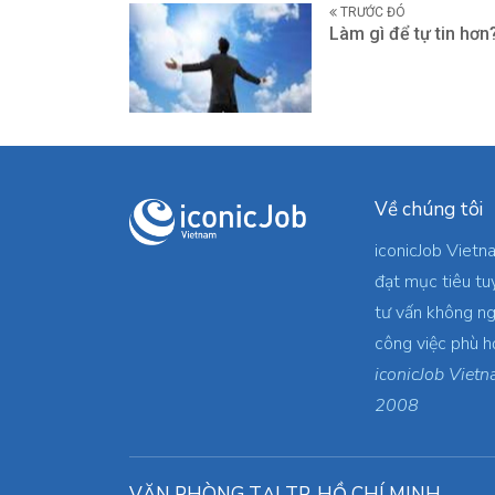
TRƯỚC ĐÓ
Làm gì để tự tin hơn
Về chúng tôi
iconicJob Vietn
đạt mục tiêu tu
tư vấn không ng
công việc phù h
iconicJob Vietn
2008
VĂN PHÒNG TẠI TP. HỒ CHÍ MINH