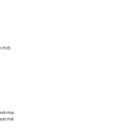
m mới
 với mọi
 được mà