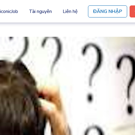
iconicJob
Tài nguyên
Liên hệ
ĐĂNG NHẬP