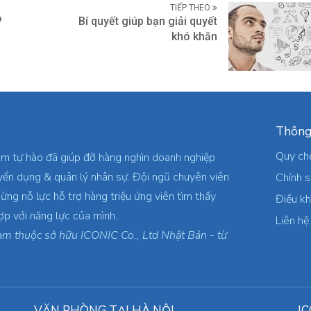
TIẾP THEO
?
Bí quyết giúp bạn giải quyết
khó khăn
Thông
Quy ch
am tự hào đã giúp đỡ hàng nghìn doanh nghiệp
yển dụng & quản lý nhân sự. Đội ngũ chuyên viên
Chính 
ừng nỗ lực hỗ trợ hàng triệu ứng viên tìm thấy
Điều k
ợp với năng lực của mình.
Liên hệ
am thuộc sở hữu ICONIC Co., Ltd Nhật Bản - từ
VĂN PHÒNG TẠI HÀ NỘI
IC