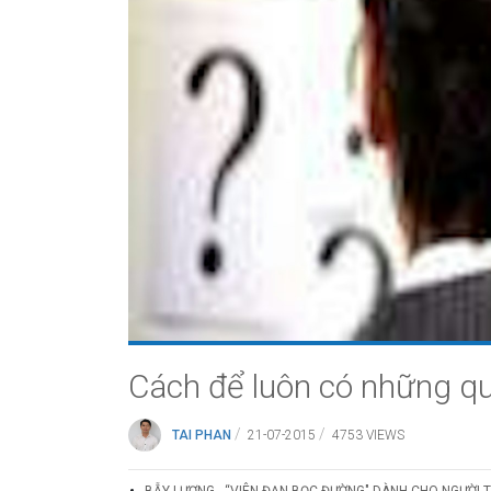
Cách để luôn có những qu
/
/
TAI PHAN
21-07-2015
4753 VIEWS
BẪY LƯƠNG - “VIÊN ĐẠN BỌC ĐƯỜNG" DÀNH CHO NGƯỜI 