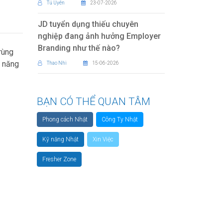
Tú Uyên
23-07-2026
JD tuyển dụng thiếu chuyên
nghiệp đang ảnh hưởng Employer
Branding như thế nào?
rùng
ỹ năng
Thao Nhi
15-06-2026
BẠN CÓ THỂ QUAN TÂM
Phong cách Nhật
Công Ty Nhật
Kỹ năng Nhật
Xin Việc
Fresher Zone