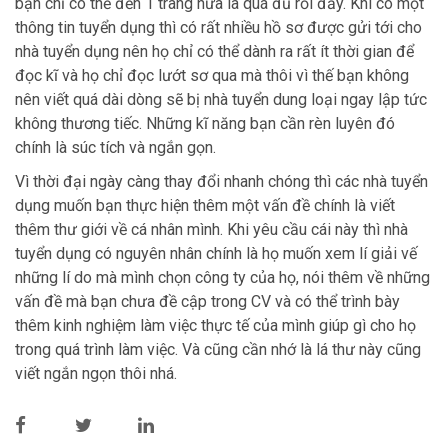
bạn chỉ có thể đến 1 trang nữa là quá đủ rồi đấy. Khi có một
thông tin tuyển dụng thì có rất nhiều hồ sơ được gửi tới cho
nhà tuyển dụng nên họ chỉ có thể dành ra rất ít thời gian để
đọc kĩ và họ chỉ đọc lướt sơ qua mà thôi vì thế bạn không
nên viết quá dài dòng sẽ bị nhà tuyển dung loại ngay lập tức
không thương tiếc. Những kĩ năng bạn cần rèn luyên đó
chính là súc tích và ngắn gọn.
Vì thời đại ngày càng thay đổi nhanh chóng thì các nhà tuyển
dụng muốn bạn thực hiện thêm một vấn đề chính là viết
thêm thư giới về cá nhân mình. Khi yêu cầu cái này thì nhà
tuyển dụng có nguyên nhân chính là họ muốn xem lí giải vế
những lí do mà mình chọn công ty của họ, nói thêm về những
vấn đề mà bạn chưa đề cập trong CV và có thể trình bày
thêm kinh nghiệm làm việc thực tế của mình giúp gì cho họ
trong quá trình làm việc. Và cũng cần nhớ là lá thư này cũng
viết ngắn ngọn thôi nhá.