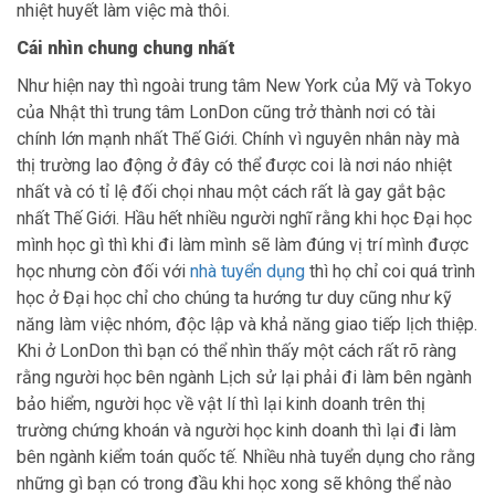
nhiệt huyết làm việc mà thôi.
Cái nhìn chung chung nhất
Như hiện nay thì ngoài trung tâm New York của Mỹ và Tokyo
của Nhật thì trung tâm LonDon cũng trở thành nơi có tài
chính lớn mạnh nhất Thế Giới. Chính vì nguyên nhân này mà
thị trường lao động ở đây có thể được coi là nơi náo nhiệt
nhất và có tỉ lệ đối chọi nhau một cách rất là gay gắt bậc
nhất Thế Giới. Hầu hết nhiều người nghĩ rằng khi học Đại học
mình học gì thì khi đi làm mình sẽ làm đúng vị trí mình được
học nhưng còn đối với
nhà tuyển dụng
thì họ chỉ coi quá trình
học ở Đại học chỉ cho chúng ta hướng tư duy cũng như kỹ
năng làm việc nhóm, độc lập và khả năng giao tiếp lịch thiệp.
Khi ở LonDon thì bạn có thể nhìn thấy một cách rất rõ ràng
rằng người học bên ngành Lịch sử lại phải đi làm bên ngành
bảo hiểm, người học về vật lí thì lại kinh doanh trên thị
trường chứng khoán và người học kinh doanh thì lại đi làm
bên ngành kiểm toán quốc tế. Nhiều nhà tuyển dụng cho rằng
những gì bạn có trong đầu khi học xong sẽ không thể nào