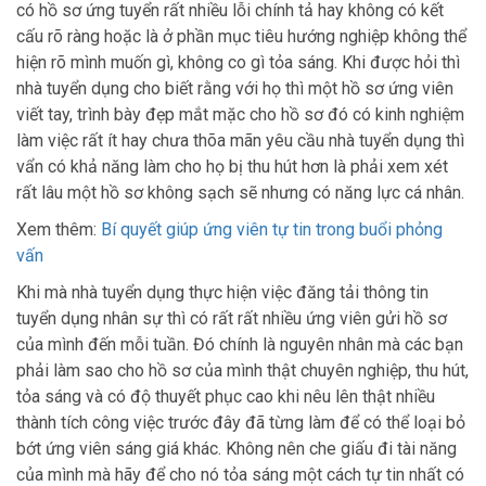
có hồ sơ ứng tuyển rất nhiều lỗi chính tả hay không có kết
cấu rõ ràng hoặc là ở phần mục tiêu hướng nghiệp không thể
hiện rõ mình muốn gì, không co gì tỏa sáng. Khi được hỏi thì
nhà tuyển dụng cho biết rằng với họ thì một hồ sơ ứng viên
viết tay, trình bày đẹp mắt mặc cho hồ sơ đó có kinh nghiệm
làm việc rất ít hay chưa thõa mãn yêu cầu nhà tuyển dụng thì
vẩn có khả năng làm cho họ bị thu hút hơn là phải xem xét
rất lâu một hồ sơ không sạch sẽ nhưng có năng lực cá nhân.
Xem thêm:
Bí quyết giúp ứng viên tự tin trong buổi phỏng
vấn
Khi mà nhà tuyển dụng thực hiện việc đăng tải thông tin
tuyển dụng nhân sự thì có rất rất nhiều ứng viên gửi hồ sơ
của mình đến mỗi tuần. Đó chính là nguyên nhân mà các bạn
phải làm sao cho hồ sơ của mình thật chuyên nghiệp, thu hút,
tỏa sáng và có độ thuyết phục cao khi nêu lên thật nhiều
thành tích công việc trước đây đã từng làm để có thể loại bỏ
bớt ứng viên sáng giá khác. Không nên che giấu đi tài năng
của mình mà hãy để cho nó tỏa sáng một cách tự tin nhất có