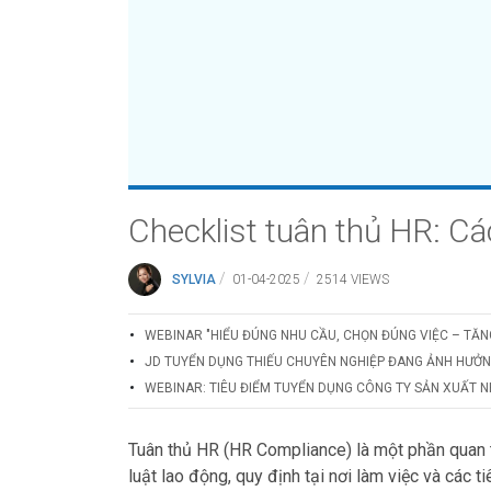
Checklist tuân thủ HR: C
/
/
SYLVIA
01-04-2025
2514 VIEWS
WEBINAR "HIỂU ĐÚNG NHU CẦU, CHỌN ĐÚNG VIỆC – TĂN
JD TUYỂN DỤNG THIẾU CHUYÊN NGHIỆP ĐANG ẢNH HƯỞ
WEBINAR: TIÊU ĐIỂM TUYỂN DỤNG CÔNG TY SẢN XUẤT N
Tuân thủ HR (HR Compliance) là một phần quan 
luật lao động, quy định tại nơi làm việc và các t