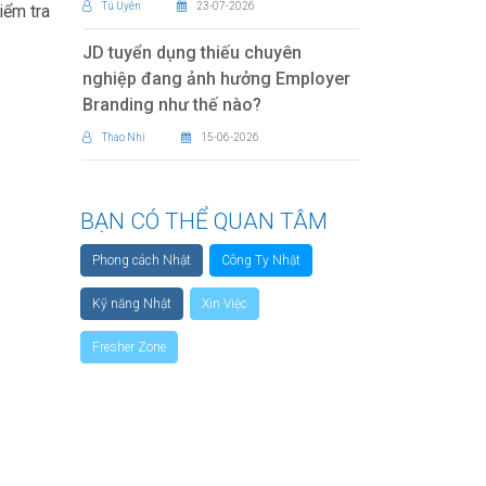
Tú Uyên
23-07-2026
iểm tra
JD tuyển dụng thiếu chuyên
nghiệp đang ảnh hưởng Employer
Branding như thế nào?
Thao Nhi
15-06-2026
BẠN CÓ THỂ QUAN TÂM
Phong cách Nhật
Công Ty Nhật
Kỹ năng Nhật
Xin Việc
Fresher Zone