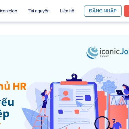
iconicJob
Tài nguyên
Liên hệ
ĐĂNG NHẬP