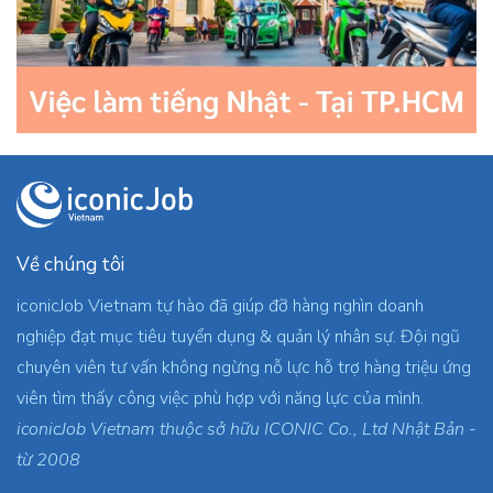
Về chúng tôi
iconicJob Vietnam tự hào đã giúp đỡ hàng nghìn doanh
nghiệp đạt mục tiêu tuyển dụng & quản lý nhân sự. Đội ngũ
chuyên viên tư vấn không ngừng nỗ lực hỗ trợ hàng triệu ứng
viên tìm thấy công việc phù hợp với năng lực của mình.
iconicJob Vietnam thuộc sở hữu ICONIC Co., Ltd Nhật Bản -
từ 2008