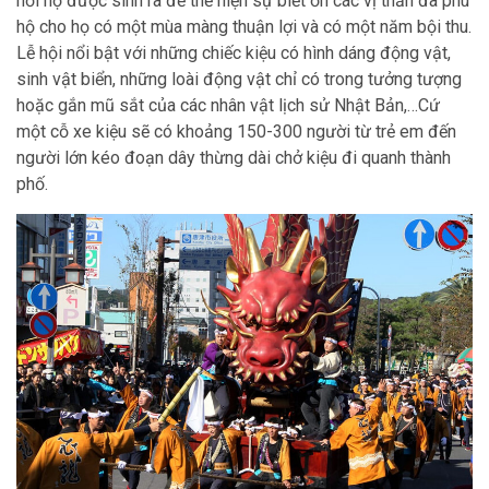
nơi họ được sinh ra để thể hiện sự biết ơn các vị thần đã phù
hộ cho họ có một mùa màng thuận lợi và có một năm bội thu.
Lễ hội nổi bật với những chiếc kiệu có hình dáng động vật,
sinh vật biển, những loài động vật chỉ có trong tưởng tượng
hoặc gắn mũ sắt của các nhân vật lịch sử Nhật Bản,…Cứ
một cỗ xe kiệu sẽ có khoảng 150-300 người từ trẻ em đến
người lớn kéo đoạn dây thừng dài chở kiệu đi quanh thành
phố.