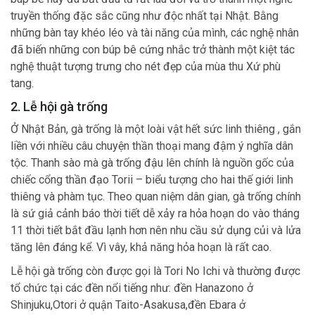
truyền thống đặc sắc cũng như độc nhất tại Nhật. Bằng
những bàn tay khéo léo và tài năng của mình, các nghệ nhân
đã biến những con búp bê cứng nhắc trở thành một kiệt tác
nghệ thuật tượng trưng cho nét đẹp của mùa thu Xứ phù
tang.
2. Lễ hội gà trống
Ở Nhật Bản, gà trống là một loài vật hết sức linh thiêng , gắn
liền với nhiều câu chuyện thần thoại mang đậm ý nghĩa dân
tộc. Thanh sào mà gà trống đậu lên chính là nguồn gốc của
chiếc cổng thần đạo Torii – biểu tượng cho hai thế giới linh
thiêng và phàm tục. Theo quan niệm dân gian, gà trống chính
là sứ giả cảnh báo thời tiết dễ xảy ra hỏa hoạn do vào tháng
11 thời tiết bắt đầu lạnh hơn nên nhu cầu sử dụng củi và lửa
tăng lên đáng kể. Vì vây, khả năng hỏa hoạn là rất cao.
Lễ hội gà trống còn được gọi là Tori No Ichi và thường được
tổ chức tại các đền nổi tiếng như: đền Hanazono ở
Shinjuku,Otori ở quận Taito-Asakusa,đền Ebara ở