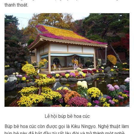
thanh thoát.
Lễ hội búp bê hoa cúc
Búp bê hoa cúc còn được gọi là Kiku Ningyo. Nghệ thuật làm
búp bê này đã bắt đầu từ rất lâu đời và trở thành một nghề