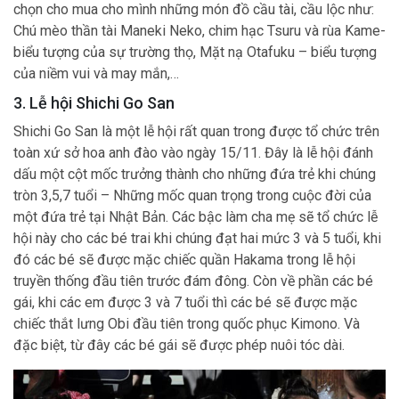
chọn cho mua cho mình những món đồ cầu tài, cầu lộc như:
Chú mèo thần tài Maneki Neko, chim hạc Tsuru và rùa Kame-
biểu tượng của sự trường thọ, Mặt nạ Otafuku – biểu tượng
của niềm vui và may mắn,…
3. Lễ hội Shichi Go San
Shichi Go San là một lễ hội rất quan trong được tổ chức trên
toàn xứ sở hoa anh đào vào ngày 15/11. Đây là lễ hội đánh
dấu một cột mốc trưởng thành cho những đứa trẻ khi chúng
tròn 3,5,7 tuổi – Những mốc quan trọng trong cuộc đời của
một đứa trẻ tại Nhật Bản. Các bậc làm cha mẹ sẽ tổ chức lễ
hội này cho các bé trai khi chúng đạt hai mức 3 và 5 tuổi, khi
đó các bé sẽ được mặc chiếc quần Hakama trong lễ hội
truyền thống đầu tiên trước đám đông. Còn về phần các bé
gái, khi các em được 3 và 7 tuổi thì các bé sẽ được mặc
chiếc thắt lưng Obi đầu tiên trong quốc phục Kimono. Và
đặc biệt, từ đây các bé gái sẽ được phép nuôi tóc dài.