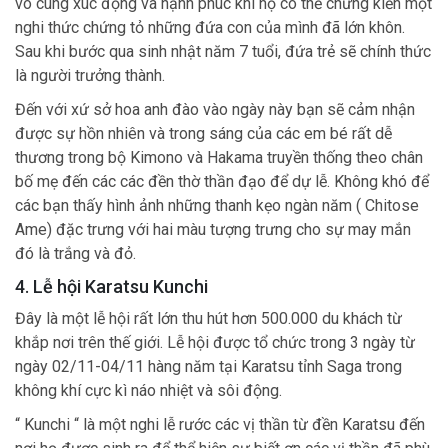
vô cùng xúc động và hạnh phúc khi họ có thể chứng kiến một
nghi thức chứng tỏ những đứa con của mình đã lớn khôn.
Sau khi bước qua sinh nhật năm 7 tuổi, đứa trẻ sẽ chính thức
là người trưởng thành.
Đến với xứ sở hoa anh đào vào ngày này bạn sẽ cảm nhận
được sự hồn nhiên và trong sáng của các em bé rất dễ
thương trong bộ Kimono và Hakama truyền thống theo chân
bố mẹ đến các các đền thờ thần đạo để dự lễ. Không khó để
các bạn thấy hình ảnh những thanh kẹo ngàn năm ( Chitose
Ame) đặc trưng với hai màu tượng trưng cho sự may mắn
đó là trắng và đỏ.
4. Lễ hội Karatsu Kunchi
Đây là một lễ hội rất lớn thu hút hơn 500.000 du khách từ
khắp nơi trên thế giới. Lễ hội được tổ chức trong 3 ngày từ
ngày 02/11-04/11 hàng năm tại Karatsu tỉnh Saga trong
không khí cực kì náo nhiệt và sôi động.
“ Kunchi “ là một nghi lễ rước các vị thần từ đền Karatsu đến