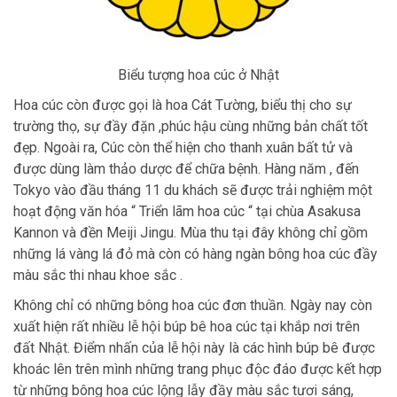
Biểu tượng hoa cúc ở Nhật
Hoa cúc còn được gọi là hoa Cát Tường, biểu thị cho sự
trường thọ, sự đầy đặn ,phúc hậu cùng những bản chất tốt
đẹp. Ngoài ra, Cúc còn thể hiện cho thanh xuân bất tử và
được dùng làm thảo dược để chữa bệnh. Hàng năm , đến
Tokyo vào đầu tháng 11 du khách sẽ được trải nghiệm một
hoạt động văn hóa “ Triển lãm hoa cúc “ tại chùa Asakusa
Kannon và đền Meiji Jingu. Mùa thu tại đây không chỉ gồm
những lá vàng lá đỏ mà còn có hàng ngàn bông hoa cúc đầy
màu sắc thi nhau khoe sắc .
Không chỉ có những bông hoa cúc đơn thuần. Ngày nay còn
xuất hiện rất nhiều lễ hội búp bê hoa cúc tại khắp nơi trên
đất Nhật. Điểm nhấn của lễ hội này là các hình búp bê được
khoác lên trên mình những trang phục độc đáo được kết hợp
từ những bông hoa cúc lộng lẫy đầy màu sắc tươi sáng,