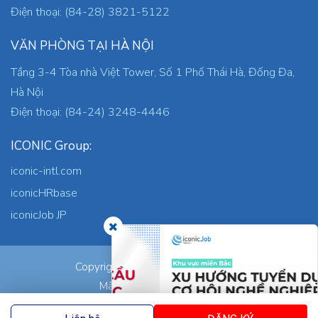
Điện thoại: (84-28) 3821-5122
VĂN PHÒNG TẠI HÀ NỘI
Tầng 3-4 Tòa nhà Việt Tower, Số 1 Phố Thái Hà, Đống Đa,
Hà Nội
Điện thoại: (84-24) 3248-4446
ICONIC Group:
iconic-intl.com
iconicHRbase
iconicJob JP
ICONIC Co., Ltd.
Copyright © 2026
Mã số thuế: 0305745871
Nơi cấp: TP.HCM