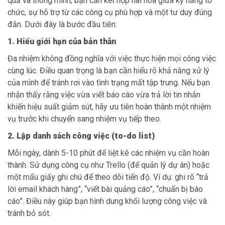
quả và thông minh, bạn cần kết hợp hài hòa giữa kỹ năng tổ
chức, sự hỗ trợ từ các công cụ phù hợp và một tư duy đúng
đắn. Dưới đây là bước đầu tiên:
1. Hiểu giới hạn của bản thân
Đa nhiệm không đồng nghĩa với việc thực hiện mọi công việc
cùng lúc. Điều quan trọng là bạn cần hiểu rõ khả năng xử lý
của mình để tránh rơi vào tình trạng mất tập trung. Nếu bạn
nhận thấy rằng việc vừa viết báo cáo vừa trả lời tin nhắn
khiến hiệu suất giảm sút, hãy ưu tiên hoàn thành một nhiệm
vụ trước khi chuyển sang nhiệm vụ tiếp theo.
2. Lập danh sách công việc (to-do list)
Mỗi ngày, dành 5-10 phút để liệt kê các nhiệm vụ cần hoàn
thành. Sử dụng công cụ như Trello (để quản lý dự án) hoặc
một mẩu giấy ghi chú để theo dõi tiến độ. Ví dụ: ghi rõ “trả
lời email khách hàng”, “viết bài quảng cáo”, “chuẩn bị báo
cáo”. Điều này giúp bạn hình dung khối lượng công việc và
tránh bỏ sót.