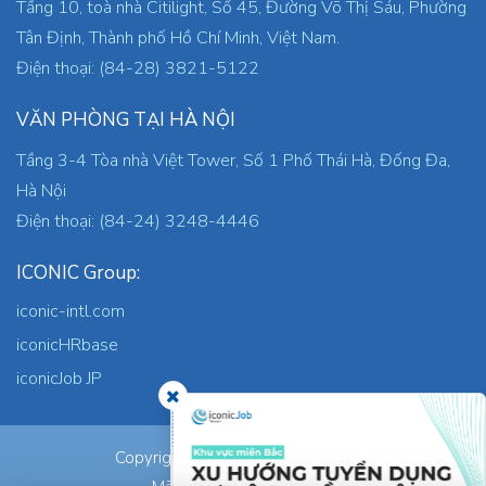
Tầng 10, toà nhà Citilight, Số 45, Đường Võ Thị Sáu, Phường
Tân Định, Thành phố Hồ Chí Minh, Việt Nam.
Điện thoại: (84-28) 3821-5122
VĂN PHÒNG TẠI HÀ NỘI
Tầng 3-4 Tòa nhà Việt Tower, Số 1 Phố Thái Hà, Đống Đa,
Hà Nội
Điện thoại: (84-24) 3248-4446
ICONIC Group:
iconic-intl.com
iconicHRbase
iconicJob JP
ICONIC Co., Ltd.
Copyright © 2026