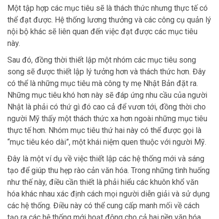
Một tập hợp các mục tiêu sẽ là thách thức nhưng thực tế có
thể đạt được. Hệ thống lương thưởng và các công cụ quản lý
nội bộ khác sẽ liên quan đến việc đạt được các mục tiêu
này.
Sau đó, đồng thời thiết lập một nhóm các mục tiêu song
song sẽ được thiết lập lý tưởng hơn và thách thức hơn. Đây
có thể là những mục tiêu mà công ty mẹ Nhật Bản đặt ra.
Những mục tiêu khó hơn này sẽ đáp ứng nhu cầu của người
Nhật là phải có thứ gì đó cao cả để vươn tới, đồng thời cho
người Mỹ thấy một thách thức xa hơn ngoài những mục tiêu
thực tế hơn. Nhóm mục tiêu thứ hai này có thể được gọi là
“mục tiêu kéo dài”, một khái niệm quen thuộc với người Mỹ.
Đây là một ví dụ về việc thiết lập các hệ thống mới và sáng
tạo để giúp thu hẹp rào cản văn hóa. Trong những tình huống
như thế này, điều cần thiết là phải hiểu các khuôn khổ văn
hóa khác nhau xác định cách mọi người diễn giải và sử dụng
các hệ thống. Điều này có thể cung cấp manh mối về cách
tạo ra các hệ thống mới hoạt động cho cả hai nền văn hóa.