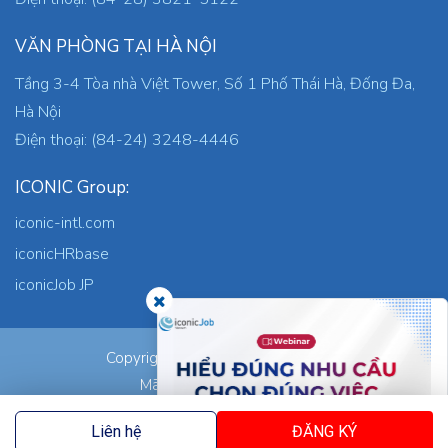
VĂN PHÒNG TẠI HÀ NỘI
Tầng 3-4 Tòa nhà Việt Tower, Số 1 Phố Thái Hà, Đống Đa,
Hà Nội
Điện thoại: (84-24) 3248-4446
ICONIC Group:
iconic-intl.com
iconicHRbase
iconicJob JP
ICONIC Co., Ltd.
Copyright © 2026
Mã số thuế: 0305745871
Nơi cấp: TP.HCM
Liên hệ
ĐĂNG KÝ
Ngày cấp: 05/09/2023