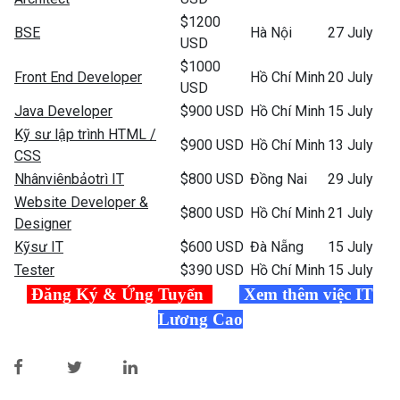
$1200
BSE
Hà Nội
27 July
USD
$1000
Front End Developer
Hồ Chí Minh
20 July
USD
Java Developer
$900 USD
Hồ Chí Minh
15 July
Kỹ sư lập trình HTML /
$900 USD
Hồ Chí Minh
13 July
CSS
Nhânviênbảotrì IT
$800 USD
Đồng Nai
29 July
Website Developer &
$800 USD
Hồ Chí Minh
21 July
Designer
Kỹsư IT
$600 USD
Đà Nẵng
15 July
Tester
$390 USD
Hồ Chí Minh
15 July
Đăng Ký & Ứng Tuyển
Xem thêm việc IT
Lương Cao