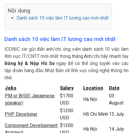
Nội dung
Danh sách 10 việc làm IT lương cao mới nhất
Danh sách 10 việc làm IT lương cao mới nhất
ICONIC xin gửi đến anh/chị ứng viên danh sách 10 việc làm
lĩnh vực IT/CNTT mới nhất trong tháng.Anh/chị hãy nhanh tay
Đăng ký & Nộp Hồ Sơ
ngay để có thể ứng tuyển vào các
tập đoàn hàng đầu Nhật Bản về lĩnh vực công nghệ thông tin
nhé.
Jobs
Salary
Location
Date
PM or BrSE( Japaenese
$1700
03
Hà Nội
speaker)
USD
August
$1200
PHP Developer
Hồ Chí Minh
15 July
USD
Component Development
$1200
Hà Nội
14 July
Architect
USD