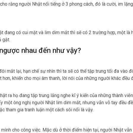
ho rằng người Nhật nổi tiếng ở 3 phong cách, đó là cười, im lặng
ật đang có cui mặt và lim dim mắt thì sẽ có 2 trường hợp, một là 
 gật.
rái ngược nhau đến như vậy?
 mắt lại, hạn chế sự nhìn thì ta sẽ có thể tập trung tối đa vào đôi
t hơn, khiến cho mọi âm thanh, lời nói của những người khác đều
thật ra họ đang tập trung lắng nghe kĩ ý kiến của những thành viê
hấy một ông nghị người Nhật lim dim mắt, nhưng vẫn vỗ tay đều đề
ặc tham gia tranh luận một cách sôi nổi là vậy.
a mình cho công việc. Mặc dù ở thời điểm hiện tại, người Nhật vẫn