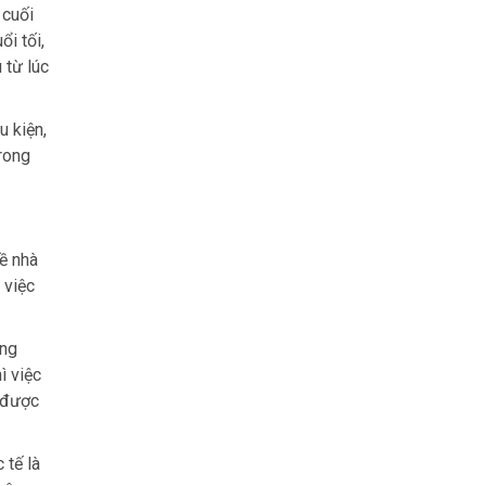
 cuối
i tối,
 từ lúc
u kiện,
rong
ề nhà
 việc
ồng
ì việc
i được
 tế là