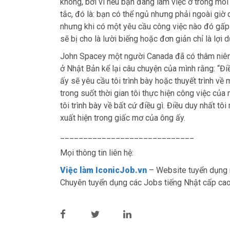
không, bởi vì nếu bạn đang làm việc ở trong môi
tắc, đó là: bạn có thể ngủ nhưng phải ngoài giờ 
nhưng khi có một yêu cầu công việc nào đó gấp 
sẽ bị cho là lười biếng hoặc đơn giản chỉ là lợi 
John Spacey một người Canada đã có thâm niên l
ở Nhật Bản kể lại câu chuyện của mình rằng: “Điề
ấy sẽ yêu cầu tôi trình bày hoặc thuyết trình về
trong suốt thời gian tôi thực hiện công việc của 
tôi trình bày về bất cứ điều gì. Điều duy nhất tô
xuất hiện trong giấc mơ của ông ấy.
_____________________________
Mọi thông tin liên hệ:
Việc làm IconicJob.vn
– Website tuyển dụng n
Chuyên tuyển dụng các Jobs tiếng Nhật cấp cao