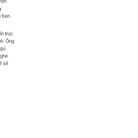
uyên
y
g bạn
n trúc
nh. Ông
ngủ
nghe
ể sẽ