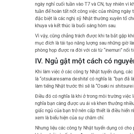
ngày nghỉ cuối tuần vào T7 và CN, tuy nhiên vì 
tuần để hoàn tất nốt công việc của những ngày t
đặc biệt là các nghị sỹ Nhật thường xuyên tổ chứ
khuya và kết thúc là buổi sáng hôm sau.
Vì vậy, cũng chẳng trách được khi ta bắt gặp khô
mục đích là tái tạo năng lượng sau những giờ là
phòng họp được ra đời với cái từ “inemuri” nổi ti
IV. Ngủ gật một cách có nguyê
Khi làm việc ở các công ty Nhật tuyển dụng, cá
là “otsukaresama deshita’ có nghĩa là: “bạn đã l
làm tiếng Nhật trước thì sẽ là “Osaki ni shitsurei 
Điều đó có nghĩa là khi ở trong môi trường việc 
nghĩa bạn càng được ưu ái và khen thưởng nhiều 
giấc ngủ của bạn trở nên cấp thiết là điều hiển n
xem là biểu hiện của sự chăm chỉ.
Nhưng liệu các công ty Nhật tuyển dụng có cho p