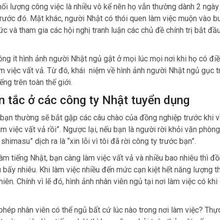
khối lượng công việc là nhiều vô kể nên họ vẫn thường dành 2 ngày
rước đó. Mặt khác, người Nhật có thói quen làm việc muộn vào buổ
c và tham gia các hội nghị tranh luận các chủ đề chính trị bắt đầu
ng ít hình ảnh người Nhật ngủ gật ở mọi lúc mọi nơi khi họ có điề
m việc vất vả. Từ đó, khái niệm về hình ảnh người Nhật ngủ gục t
ếng trên toàn thế giới.
n tắc ở các công ty Nhật tuyển dụng
c bạn thường sẽ bắt gặp các câu chào của đồng nghiệp trước khi v
àm việc vất vả rồi”. Ngược lại, nếu bạn là người rời khỏi văn phòng
shimasu” dịch ra là “xin lỗi vì tôi đã rời công ty trước bạn”.
làm tiếng Nhật, bạn càng làm việc vất vả và nhiều bao nhiêu thì đ
bấy nhiêu. Khi làm việc nhiều đến mức cạn kiệt hết năng lượng th
hiên. Chính vì lẽ đó, hình ảnh nhân viên ngủ tại nơi làm việc có kh
hép nhân viên có thể ngủ bất cứ lúc nào trong nơi làm việc? Thực