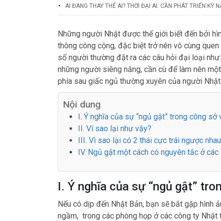
AI ĐANG THAY THẾ AI? THỜI ĐẠI AI: CẦN PHÁT TRIỂN KỸ
Những người Nhật được thế giới biết đến bởi hì
thông công cộng, đặc biệt trở nên vô cùng quen
số người thường đặt ra các câu hỏi đại loại như
những người siêng năng, cần cù để làm nên một n
phía sau giấc ngủ thường xuyên của người Nhật
Nội dung
I. Ý nghĩa của sự “ngủ gật” trong công sở 
II. Vì sao lại như vậy?
III. Vì sao lại có 2 thái cực trái ngược nh
IV. Ngủ gật một cách có nguyên tắc ở các
I. Ý nghĩa của sự “ngủ gật” tr
Nếu có dịp đến Nhật Bản, bạn sẽ bắt gặp hình ản
ngầm, trong các phòng họp ở các công ty Nhật t