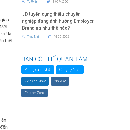
Tú Uyên
23-07-2026
JD tuyển dụng thiếu chuyên
 giao
nghiệp đang ảnh hưởng Employer
 Một
Branding như thế nào?
 sự là
Thao Nhi
15-06-2026
ặc biệt
BẠN CÓ THỂ QUAN TÂM
Phong cách Nhật
Công Ty Nhật
Kỹ năng Nhật
Xin Việc
Fresher Zone
iện
 đến