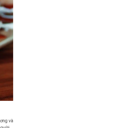
ương và
người