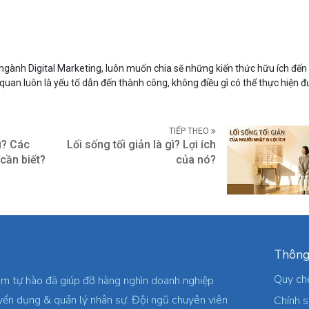
gành Digital Marketing, luôn muốn chia sẽ những kiến thức hữu ích đến
 quan luôn là yếu tố dẫn đến thành công, không điều gì có thể thực hiện
TIẾP THEO
ì? Các
Lối sống tối giản là gì? Lợi ích
cần biết?
của nó?
Thông
Quy ch
am tự hào đã giúp đỡ hàng nghìn doanh nghiệp
yển dụng & quản lý nhân sự. Đội ngũ chuyên viên
Chính 