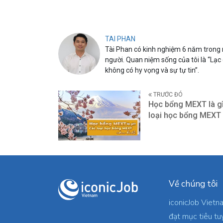
TAI PHAN
Tài Phan có kinh nghiệm 6 năm trong n
người. Quan niệm sống của tôi là “Lạc
không có hy vọng và sự tự tin”.
TRƯỚC ĐÓ
Học bổng MEXT là g
loại học bổng MEXT 
Về chúng tôi
iconicJob Vietn
đạt mục tiêu tu