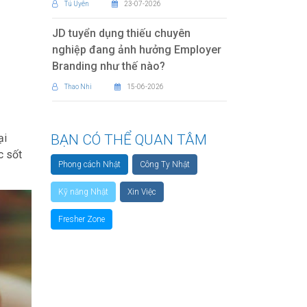
Tú Uyên
23-07-2026
JD tuyển dụng thiếu chuyên
nghiệp đang ảnh hưởng Employer
Branding như thế nào?
Thao Nhi
15-06-2026
ại
BẠN CÓ THỂ QUAN TÂM
c sốt
Phong cách Nhật
Công Ty Nhật
Kỹ năng Nhật
Xin Việc
Fresher Zone