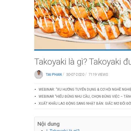
Takoyaki là gì? Takoyaki 
/
/
TAI PHAN
30-07-2020
7119 VIEWS
WEBINAR: "XU HƯỚNG TUYỂN DỤNG & CƠ HỘI NGHỀ NGHI
WEBINAR "HIỂU ĐÚNG NHU CẦU, CHỌN ĐÚNG VIỆC – TĂN
XUẤT KHẨU LAO ĐỘNG SANG NHẬT BẢN: GIẤC MƠ ĐỔI ĐỜI
Nội dung