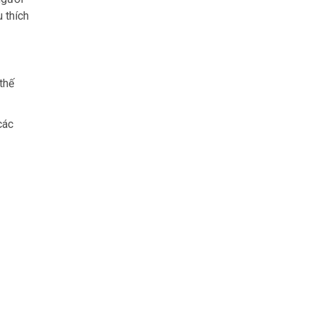
 thích
thế
các