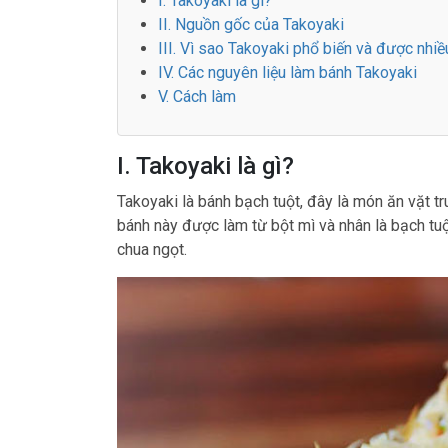
I. Takoyaki là gì?
II. Nguồn gốc của Takoyaki
III. Vì sao Takoyaki phổ biến và được nhiề
IV. Các nguyên liệu làm bánh Takoyaki
V. Cách làm
I. Takoyaki là gì?
Takoyaki là bánh bạch tuột, đây là món ăn vặt tr
bánh này được làm từ bột mì và nhân là bạch t
chua ngọt.