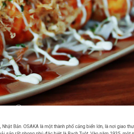
 Nhật Bản. OSAKA là một thành phố cảng biển lớn, là nơi giao th
 hải sản rất phong phú đặc biệt là Bạch Tuột. Vào năm 1935, một 