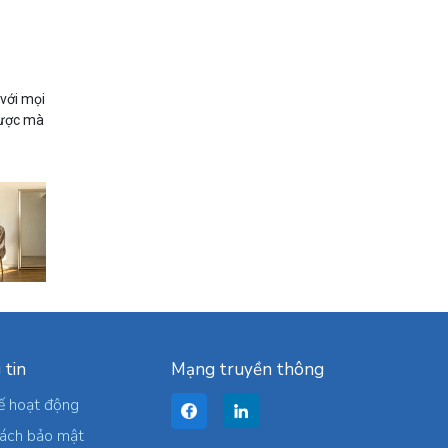
 với mọi
 được mà
 tin
Mạng truyền thông
ế hoạt động
sách bảo mật