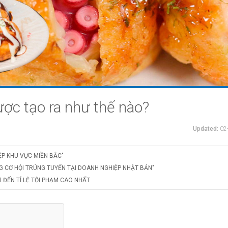
được tạo ra như thế nào?
Updated:
02
ỆP KHU VỰC MIỀN BẮC"
G CƠ HỘI TRÚNG TUYỂN TẠI DOANH NGHIỆP NHẬT BẢN"
 ĐẾN TỈ LỆ TỘI PHẠM CAO NHẤT