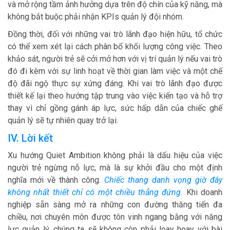
và mở rộng tầm ảnh hưởng dựa trên độ chín của kỹ năng, mà
không bắt buộc phải nhận KPIs quản lý đội nhóm.
Đồng thời, đối với những vai trò lãnh đạo hiện hữu, tổ chức
có thể xem xét lại cách phân bổ khối lượng công việc. Theo
khảo sát, người trẻ sẽ cởi mở hơn với vị trí quản lý nếu vai trò
đó đi kèm với sự linh hoạt về thời gian làm việc và một chế
độ đãi ngộ thực sự xứng đáng. Khi vai trò lãnh đạo được
thiết kế lại theo hướng tập trung vào việc kiến tạo và hỗ trợ
thay vì chỉ gồng gánh áp lực, sức hấp dẫn của chiếc ghế
quản lý sẽ tự nhiên quay trở lại.
IV. Lời kết
Xu hướng Quiet Ambition không phải là dấu hiệu của việc
người trẻ ngừng nỗ lực, mà là sự khởi đầu cho một định
nghĩa mới về thành công.
Chiếc thang danh vọng giờ đây
không nhất thiết chỉ có một chiều thẳng đứng.
Khi doanh
nghiệp sẵn sàng mở ra những con đường thăng tiến đa
chiều, nơi chuyên môn được tôn vinh ngang bằng với năng
lực quản lý, chúng ta sẽ không còn phải loay hoay với bài