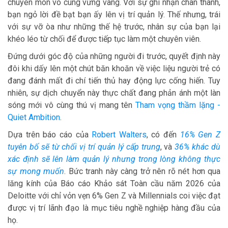
chuyên môn vô cùng vững vàng. Với sự ghi nhận chân thành,
bạn ngỏ lời đề bạt bạn ấy lên vị trí quản lý. Thế nhưng, trái
với sự vỡ òa như những thế hệ trước, nhân sự của bạn lại
khéo léo từ chối để được tiếp tục làm một chuyên viên.
Đứng dưới góc độ của những người đi trước, quyết định này
đôi khi dấy lên một chút băn khoăn về việc liệu người trẻ có
đang đánh mất đi chí tiến thủ hay động lực cống hiến. Tuy
nhiên, sự dịch chuyển này thực chất đang phản ánh một làn
sóng mới vô cùng thú vị mang tên
Tham vọng thầm lặng -
Quiet Ambition
.
Dựa trên báo cáo của
Robert Walters
, có đến
16% Gen Z
tuyên bố sẽ từ chối vị trí quản lý cấp trung
, và
36% khác dù
xác định sẽ lên làm quản lý nhưng trong lòng không thực
sự mong muốn
. Bức tranh này càng trở nên rõ nét hơn qua
lăng kính của Báo cáo Khảo sát Toàn cầu năm 2026 của
Deloitte với chỉ vỏn vẹn 6% Gen Z và Millennials coi việc đạt
được vị trí lãnh đạo là mục tiêu nghề nghiệp hàng đầu của
họ.