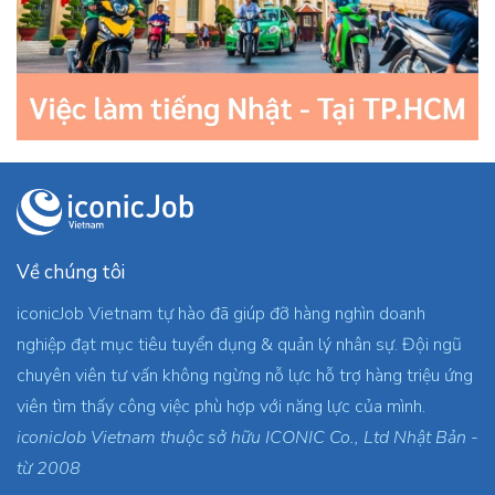
Về chúng tôi
iconicJob Vietnam tự hào đã giúp đỡ hàng nghìn doanh
nghiệp đạt mục tiêu tuyển dụng & quản lý nhân sự. Đội ngũ
chuyên viên tư vấn không ngừng nỗ lực hỗ trợ hàng triệu ứng
viên tìm thấy công việc phù hợp với năng lực của mình.
iconicJob Vietnam thuộc sở hữu ICONIC Co., Ltd Nhật Bản -
từ 2008