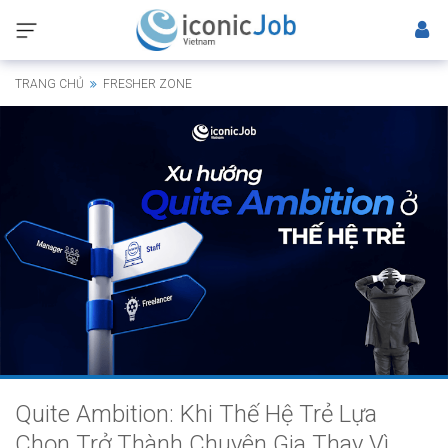
TRANG CHỦ
FRESHER ZONE
Quite Ambition: Khi Thế Hệ Trẻ Lựa
Chọn Trở Thành Chuyên Gia Thay Vì