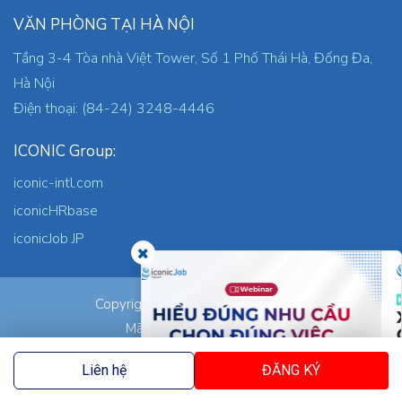
VĂN PHÒNG TẠI HÀ NỘI
Tầng 3-4 Tòa nhà Việt Tower, Số 1 Phố Thái Hà, Đống Đa,
Hà Nội
Điện thoại: (84-24) 3248-4446
ICONIC Group:
iconic-intl.com
iconicHRbase
iconicJob JP
ICONIC Co., Ltd.
Copyright © 2026
Mã số thuế: 0305745871
Nơi cấp: TP.HCM
Liên hệ
ĐĂNG KÝ
Ngày cấp: 05/09/2023