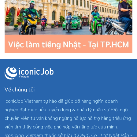
Về chúng tôi
iconicJob Vietnam tự hào đã giúp đỡ hàng nghìn doanh
nghiệp đạt mục tiêu tuyển dụng & quản lý nhân sự. Đội ngũ
chuyên viên tư vấn không ngừng nỗ lực hỗ trợ hàng triệu ứng
viên tìm thấy công việc phù hợp với năng lực của mình.
iconicJob Vietnam thuộc sở hữu ICONIC Co., Ltd Nhật Bản -