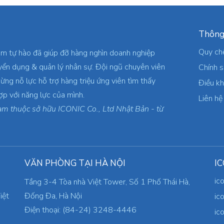
Thông
Quy ch
am tự hào đã giúp đỡ hàng nghìn doanh nghiệp
yển dụng & quản lý nhân sự. Đội ngũ chuyên viên
Chính 
ừng nỗ lực hỗ trợ hàng triệu ứng viên tìm thấy
Điều k
ợp với năng lực của mình.
Liên hệ
am thuộc sở hữu ICONIC Co., Ltd Nhật Bản - từ
VĂN PHÒNG TẠI HÀ NỘI
IC
ic
Tầng 3-4 Tòa nhà Việt Tower, Số 1 Phố Thái Hà,
iệt
Đống Đa, Hà Nội
ic
Điện thoại: (84-24) 3248-4446
ic