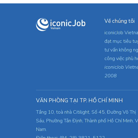
Về chúng tôi
iconicJob Vietn
đạt mục tiêu tu
tư vấn không ng
công việc phù h
iconicJob Vietn
2008
VĂN PHÒNG TẠI TP. HỒ CHÍ MINH
Tầng 10, toà nhà Citilight, Số 45, Đường Võ Thị
Sáu, Phường Tân Định, Thành phố Hồ Chí Minh, V
Nam.
Điện thoại: (84-28) 3821-5122