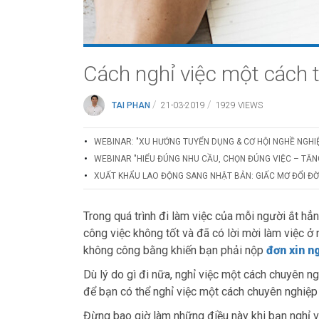
Cách nghỉ việc một cách 
/
/
TAI PHAN
21-03-2019
1929 VIEWS
WEBINAR: "XU HƯỚNG TUYỂN DỤNG & CƠ HỘI NGHỀ NGHI
WEBINAR "HIỂU ĐÚNG NHU CẦU, CHỌN ĐÚNG VIỆC – TĂN
XUẤT KHẨU LAO ĐỘNG SANG NHẬT BẢN: GIẤC MƠ ĐỔI ĐỜI
Trong quá trình đi làm việc của mỗi người ắt hẳn 
công việc không tốt và đã có lời mời làm việc ở
không công bằng khiến bạn phải nộp
đơn xin n
Dù lý do gì đi nữa, nghỉ việc một cách chuyên 
để bạn có thể nghỉ việc một cách chuyên nghiệp
Đừng bao giờ làm những điều này khi bạn nghỉ v