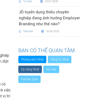
Tú Uyên
23-07-2026
JD tuyển dụng thiếu chuyên
nghiệp đang ảnh hưởng Employer
Branding như thế nào?
Thao Nhi
15-06-2026
BẠN CÓ THỂ QUAN TÂM
nghiệp
Phong cách Nhật
Công Ty Nhật
n đặt
Kỹ năng Nhật
Xin Việc
Fresher Zone
i có
và việc
 vị trí