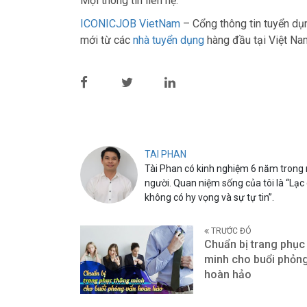
Mọi thông tin liên hệ:
ICONICJOB VietNam
– Cổng thông tin tuyển d
mới từ các
nhà tuyển dụng
hàng đầu tại Việt Na
TAI PHAN
Tài Phan có kinh nghiệm 6 năm trong n
người. Quan niệm sống của tôi là “Lạc
không có hy vọng và sự tự tin”.
TRƯỚC ĐÓ
Chuẩn bị trang phục
minh cho buổi phỏn
hoàn hảo