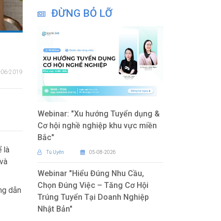
ĐỪNG BỎ LỠ
-06-2019
Webinar: "Xu hướng Tuyển dụng &
Cơ hội nghề nghiệp khu vực miền
Bắc"
 là
Tú Uyên
05-08-2026
 và
Webinar "Hiểu Đúng Nhu Cầu,
Chọn Đúng Việc – Tăng Cơ Hội
ớng dẫn
Trúng Tuyển Tại Doanh Nghiệp
Nhật Bản"