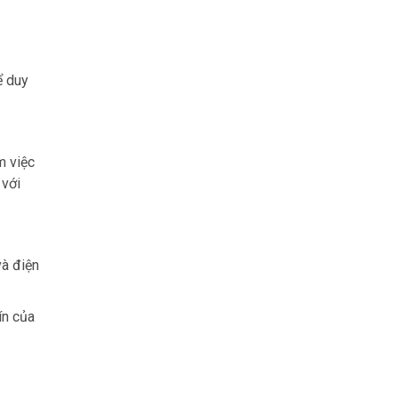
ể duy
m việc
 với
và điện
ín của