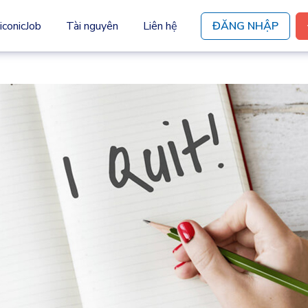
iconicJob
Tài nguyên
Liên hệ
ĐĂNG NHẬP