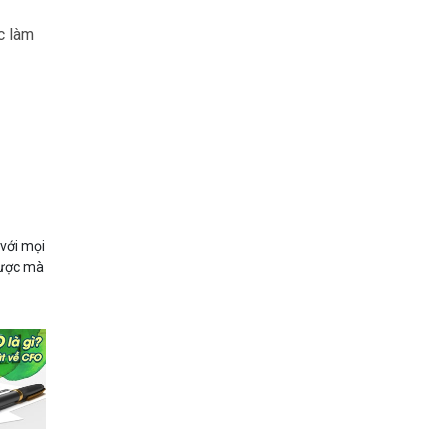
c làm
 với mọi
 được mà