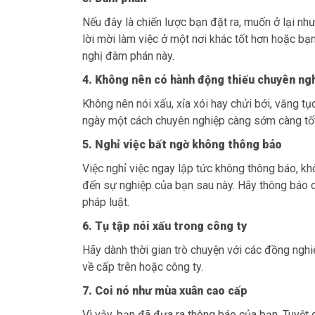
Nếu đây là chiến lược bạn đặt ra, muốn ở lại n
lời mời làm việc ở một nơi khác tốt hơn hoặc bạn 
nghị đàm phán này.
4. Không nên có hành động thiếu chuyên ng
Không nên nói xấu, xỉa xói hay chửi bới, văng tụ
ngày một cách chuyên nghiệp càng sớm càng tốt
5. Nghỉ việc bất ngờ không thông báo
Việc nghỉ việc ngay lập tức không thông báo, kh
đến sự nghiệp của bạn sau này. Hãy thông báo c
pháp luật.
6. Tụ tập nói xấu trong công ty
Hãy dành thời gian trò chuyện với các đồng nghi
về cấp trên hoặc công ty.
7. Coi nó như mùa xuân cao cấp
Vì vậy, bạn đã đưa ra thông báo của bạn. Tuyệt 