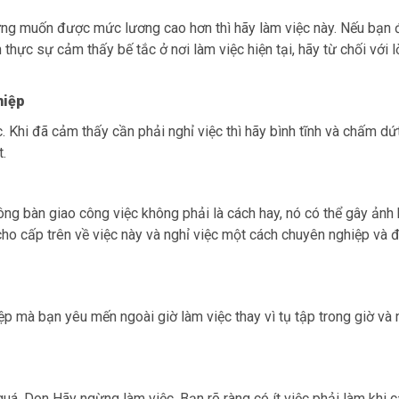
hưng muốn được mức lương cao hơn thì hãy làm việc này. Nếu bạn 
thực sự cảm thấy bế tắc ở nơi làm việc hiện tại, hãy từ chối với l
hiệp
c. Khi đã cảm thấy cần phải nghỉ việc thì hãy bình tĩnh và chấm dứ
.
ông bàn giao công việc không phải là cách hay, nó có thể gây ảnh
ho cấp trên về việc này và nghỉ việc một cách chuyên nghiệp và 
ệp mà bạn yêu mến ngoài giờ làm việc thay vì tụ tập trong giờ và 
quá. Don Hãy ngừng làm việc. Bạn rõ ràng có ít việc phải làm khi 