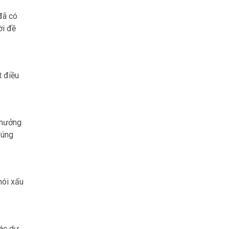
đã có
ời đề
t điều
 hưởng
đúng
nói xấu
các dự