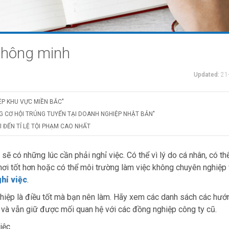
thông minh
Updated:
21
ỆP KHU VỰC MIỀN BẮC"
G CƠ HỘI TRÚNG TUYỂN TẠI DOANH NGHIỆP NHẬT BẢN"
 ĐẾN TỈ LỆ TỘI PHẠM CAO NHẤT
sẽ có những lúc cần phải nghỉ việc. Có thể vì lý do cá nhân, có thể
 nơi tốt hơn hoặc có thể môi trường làm việc không chuyên nghiệp
ghỉ việc
.
nghiệp là điều tốt mà bạn nên làm. Hãy xem các danh sách các hư
 và vẫn giữ được mối quan hệ với các đồng nghiệp công ty cũ.
iệc