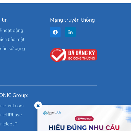
 tin
Mạng truyền thông
ế hoạt động
sách bảo mật
hoản sử dụng
ONIC Group:
onic-intl.com
onicHRbase
onicJob JP