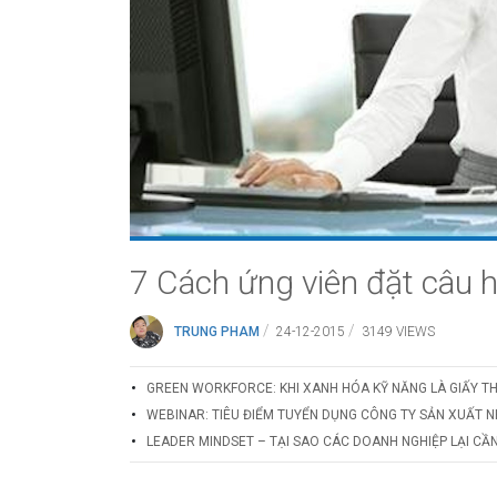
7 Cách ứng viên đặt câu 
/
/
TRUNG PHAM
24-12-2015
3149 VIEWS
GREEN WORKFORCE: KHI XANH HÓA KỸ NĂNG LÀ GIẤY T
WEBINAR: TIÊU ĐIỂM TUYỂN DỤNG CÔNG TY SẢN XUẤT N
LEADER MINDSET – TẠI SAO CÁC DOANH NGHIỆP LẠI CẦN