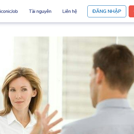
iconicJob
Tài nguyên
Liên hệ
ĐĂNG NHẬP