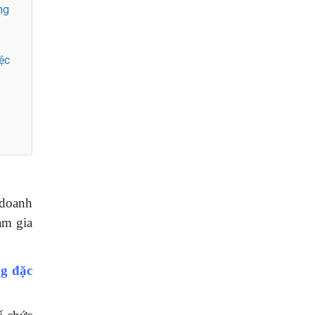
ng
iệc
 doanh
am gia
ng đặc