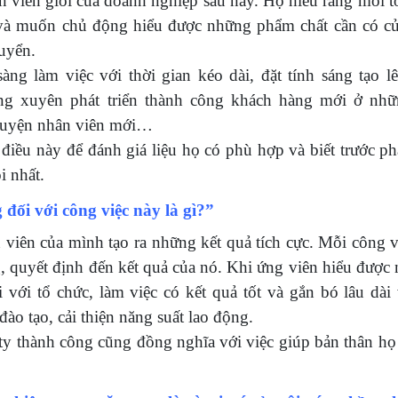
n viên giỏi của doanh nghiệp sau này. Họ hiểu rằng mỗi t
 và muốn chủ động hiểu được những phẩm chất cần có c
uyển.
ng làm việc với thời gian kéo dài, đặt tính sáng tạo lê
ng xuyên phát triển thành công khách hàng mới ở nhữ
 luyện nhân viên mới…
ều này để đánh giá liệu họ có phù hợp và biết trước ph
i nhất.
đối với công việc này là gì?”
ên của mình tạo ra những kết quả tích cực. Mỗi công vi
, quyết định đến kết quả của nó. Khi ứng viên hiểu được
 với tổ chức, làm việc có kết quả tốt và gắn bó lâu dài 
ào tạo, cải thiện năng suất lao động.
ty thành công cũng đồng nghĩa với việc giúp bản thân họ