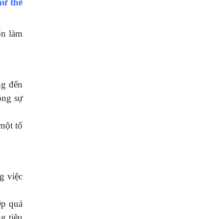
hư thế
ốn làm
ng đến
ộng sự
một tổ
g việc
ệp quá
g tiêu