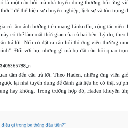
ó là một câu hỏi mà nhà tuyển dụng thường hỏi ứng vi
hức” để thể hiện sự chuyên nghiệp, lịch sự và tôn trọng đ
gia có tầm ảnh hưởng trên mạng LinkedIn, cộng tác viên 
ỏi này có thể làm mất thời gian của cả hai bên. Lý do, theo
âu trả lời. Nếu có đặt ra câu hỏi thì ứng viên thường mu
minh”. Đối với họ, những gì mà họ đặt câu hỏi quan trọ
an tâm đến câu trả lời. Theo Haden, những ứng viên giỏ
ược lại nhà tuyển dụng để đánh giá liệu họ có thật sự p
ụng hay không. Trong trường hợp đó, Haden khuyên ứn
điều gì trong ba tháng đầu tiên?”