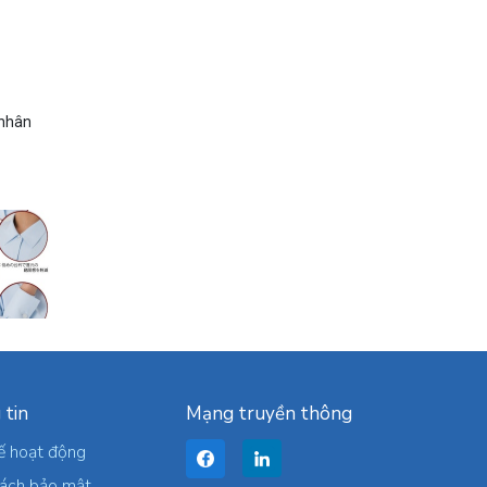
 nhân
 tin
Mạng truyền thông
ế hoạt động
sách bảo mật