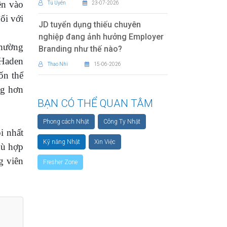
ên vào
Tú Uyên
23-07-2026
ối với
JD tuyển dụng thiếu chuyên
nghiệp đang ảnh hưởng Employer
thường
Branding như thế nào?
 Haden
Thao Nhi
15-06-2026
ốn thể
ng hơn
BẠN CÓ THỂ QUAN TÂM
Phong cách Nhật
Công Ty Nhật
i nhất
Kỹ năng Nhật
Xin Việc
hù hợp
g viên
Fresher Zone