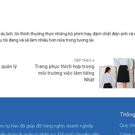
du lịch, tôi thích thưởng thức những bộ phim hay, đậm chất điện ảnh và
ều tôi đang và sẽ làm nhiều hơn nữa trong tương lai.
TIẾP THEO
 quản lý
Trang phục thích hợp trong
môi trường việc làm tiếng
Nhật
Thông
Quy ch
am tự hào đã giúp đỡ hàng nghìn doanh nghiệp
yển dụng & quản lý nhân sự. Đội ngũ chuyên viên
Chính 