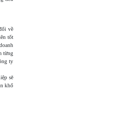
đổi về
ên tốt
 doanh
h từng
ông ty
iệp sẽ
ôn khổ