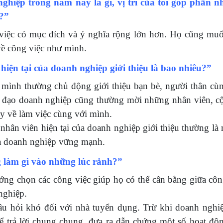
hiệp trong năm nay là gì, vị trí của tôi góp phần n
y?”
 việc có mục đích và ý nghĩa rộng lớn hơn. Họ cũng mu
về công việc như mình.
hiện tại của doanh nghiệp giới thiệu là bao nhiêu?”
 mình thường chủ động giới thiệu bạn bè, người thân cù
nh đạo doanh nghiệp cũng thường mời những nhân viên, c
ây về làm việc cùng với mình.
hân viên hiện tại của doanh nghiệp giới thiệu thường là 
óa doanh nghiệp vững mạnh.
 làm gì vào những lúc rảnh?”
ng chọn các công việc giúp họ có thể cân bằng giữa côn
nghiệp.
âu hỏi khó đối với nhà tuyển dụng. Trừ khi doanh nghi
 trả lời chung chung, đưa ra dẫn chứng một số hoạt độn