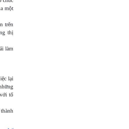
ổ chức
ủa một
n trên
ng thị
ải làm
ệc lại
 những
với tổ
 thành