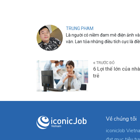
TRUNG PHAM
Là người có niềm đam mê điện ảnh và 
văn. Lan tỏa những điều tích cực là đi
TRƯỚC ĐÓ
6 Lợi thế lớn của nhà
trẻ
Về chúng tôi
iconicJob Vietn
đạt mục tiêu tu