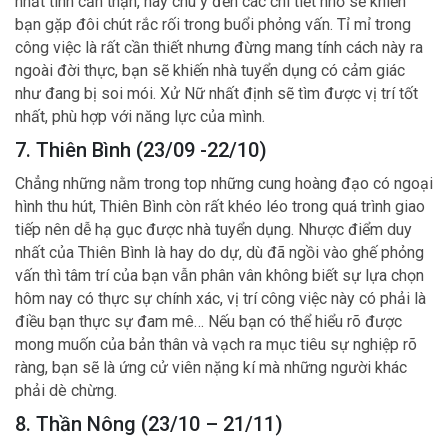
nhất tính cẩn thận, hay chú ý đến các chi tiết nhỏ sẽ khiến
bạn gặp đôi chút rắc rối trong buổi phỏng vấn. Tỉ mỉ trong
công việc là rất cần thiết nhưng đừng mang tính cách này ra
ngoài đời thực, bạn sẽ khiến nhà tuyển dụng có cảm giác
như đang bị soi mói. Xử Nữ nhất định sẽ tìm được vị trí tốt
nhất, phù hợp với năng lực của mình.
7. Thiên Bình (23/09 -22/10)
Chẳng những nằm trong top những cung hoàng đạo có ngoại
hình thu hút, Thiên Bình còn rất khéo léo trong quá trình giao
tiếp nên dễ hạ gục được nhà tuyển dụng. Nhược điểm duy
nhất của Thiên Bình là hay do dự, dù đã ngồi vào ghế phỏng
vấn thì tâm trí của bạn vẫn phân vân không biết sự lựa chọn
hôm nay có thực sự chính xác, vị trí công việc này có phải là
điều bạn thực sự đam mê… Nếu bạn có thể hiểu rõ được
mong muốn của bản thân và vạch ra mục tiêu sự nghiệp rõ
ràng, bạn sẽ là ứng cử viên nặng kí mà những người khác
phải dè chừng.
8. Thần Nông (23/10 – 21/11)