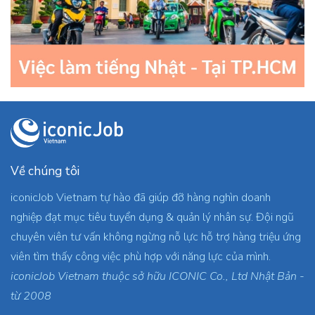
Về chúng tôi
iconicJob Vietnam tự hào đã giúp đỡ hàng nghìn doanh
nghiệp đạt mục tiêu tuyển dụng & quản lý nhân sự. Đội ngũ
chuyên viên tư vấn không ngừng nỗ lực hỗ trợ hàng triệu ứng
viên tìm thấy công việc phù hợp với năng lực của mình.
iconicJob Vietnam thuộc sở hữu ICONIC Co., Ltd Nhật Bản -
từ 2008