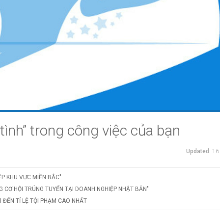
tình” trong công việc của bạn
Updated:
16
ỆP KHU VỰC MIỀN BẮC"
G CƠ HỘI TRÚNG TUYỂN TẠI DOANH NGHIỆP NHẬT BẢN"
 ĐẾN TỈ LỆ TỘI PHẠM CAO NHẤT