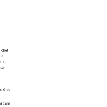
 chết
ele
n ra
nhận
êm điều
ại cảm