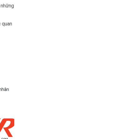
a những
c quan
 nhân