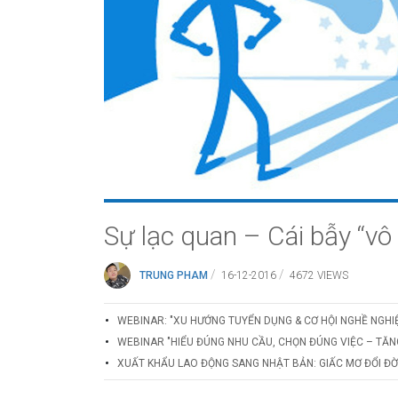
Sự lạc quan – Cái bẫy “vô 
/
/
TRUNG PHAM
16-12-2016
4672 VIEWS
WEBINAR: "XU HƯỚNG TUYỂN DỤNG & CƠ HỘI NGHỀ NGHI
WEBINAR "HIỂU ĐÚNG NHU CẦU, CHỌN ĐÚNG VIỆC – TĂN
XUẤT KHẨU LAO ĐỘNG SANG NHẬT BẢN: GIẤC MƠ ĐỔI ĐỜI