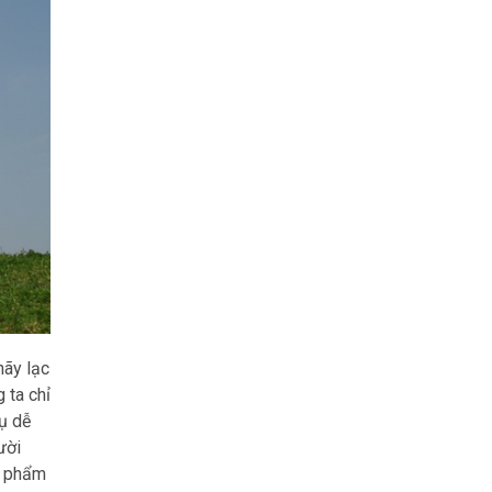
hãy lạc
 ta chỉ
dụ dễ
ười
n phẩm