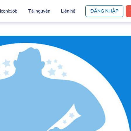
iconicJob
Tài nguyên
Liên hệ
ĐĂNG NHẬP