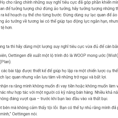
. Họ cho rằng chính những suy nghĩ tiêu cực đã góp phần khiến mì
quan để tưởng tượng chứ đừng ảo tưởng, hãy tưởng tượng những 
đề ra kế hoạch cụ thể cho từng bước. Đừng dùng sự lạc quan để ảo
ững ảo tưởng về tương lai có thể giúp tạo động lực ngắn hạn, như
tệ hơn.
g ta thì hãy dùng một lượng suy nghĩ tiêu cực vừa đủ để cân bằn
 niên, Oettingen đề xuất một lộ trình đó là WOOP mong ước (Wish)
(Plan).
các bài tập được thiết kế để giúp họ lập ra một chiến lược cụ th
h lạc quan nhưng vẫn lưu tâm về những trở ngại và bất lợi.
nhận ra rằng mình không muốn đi vay tiền hoặc không muốn làm 
 khác như hợp tác với một người có kỹ năng bán hàng. Nhiều khả n
không đáng vượt qua – trước khi bạn lao đầu vào và thất bại.
ột bên mà không cảm thấy tội lỗi. Bạn có thể tự nhủ rằng mình đã
mình,” Oettingen nói.