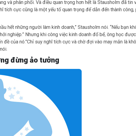
àng và phân phối. Và điều quan trọng hơn hết là Stausholm đã tin 
ghĩ tích cực cũng là một yếu tố quan trọng để dẫn đến thành công,
 hầu hết những người làm kinh doanh,” Stausholm nói. “Nếu bạn k
 khởi nghiệp.” Nhưng khi công việc kinh doanh đổ bể, ông học đượ
ấn đề của nó.”Chỉ suy nghĩ tích cực và chờ đợi vào may mắn là kh
nói.
ợng đừng ảo tưởng