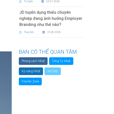
Tú Uyên
23-07-2026
JD tuyển dụng thiếu chuyên
nghiệp đang ảnh hưởng Employer
Branding như thế nào?
Thao Nhi
15-06-2026
BẠN CÓ THỂ QUAN TÂM
Phong cách Nhật
Công Ty Nhật
Kỹ năng Nhật
Xin Việc
Fresher Zone