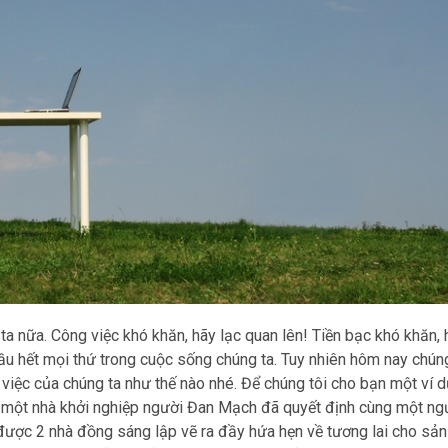
ta nữa. Công việc khó khăn, hãy lạc quan lên! Tiền bạc khó khăn, 
u hết mọi thứ trong cuộc sống chúng ta. Tuy nhiên hôm nay chúng
g việc của chúng ta như thế nào nhé. Để chúng tôi cho bạn một ví 
 một nhà khởi nghiệp người Đan Mạch đã quyết định cùng một ng
 được 2 nhà đồng sáng lập vẽ ra đầy hứa hẹn về tương lai cho sả