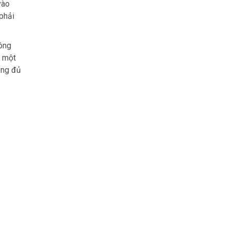
vào
 phải
hông
c một
ông đủ