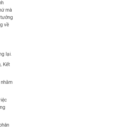
nh
thứ mà
 tưởng
ng về
g lại.
, Kết
ể nhằm
việc
ăng
 phân