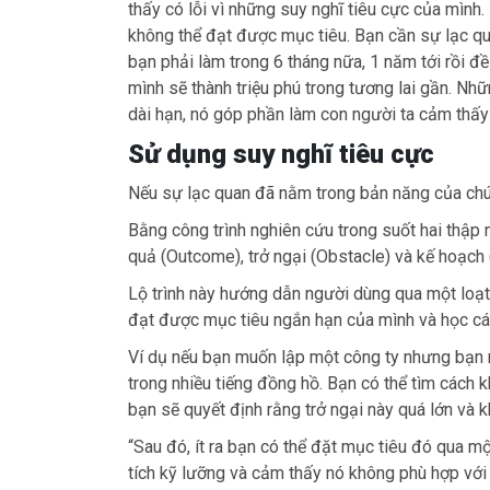
thấy có lỗi vì những suy nghĩ tiêu cực của mình
không thể đạt được mục tiêu. Bạn cần sự lạc 
bạn phải làm trong 6 tháng nữa, 1 năm tới rồi 
mình sẽ thành triệu phú trong tương lai gần. Nh
dài hạn, nó góp phần làm con người ta cảm thấy 
Sử dụng suy nghĩ tiêu cực
Nếu sự lạc quan đã nằm trong bản năng của chún
Bằng công trình nghiên cứu trong suốt hai thập
quả (Outcome), trở ngại (Obstacle) và kế hoạch 
Lộ trình này hướng dẫn người dùng qua một loạt 
đạt được mục tiêu ngắn hạn của mình và học các
Ví dụ nếu bạn muốn lập một công ty nhưng bạn 
trong nhiều tiếng đồng hồ. Bạn có thể tìm cách
bạn sẽ quyết định rằng trở ngại này quá lớn và 
“Sau đó, ít ra bạn có thể đặt mục tiêu đó qua m
tích kỹ lưỡng và cảm thấy nó không phù hợp với 