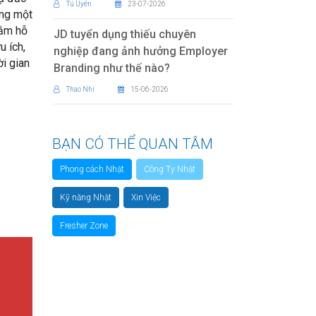
Tú Uyên
23-07-2026
ăng một
hằm hỗ
JD tuyển dụng thiếu chuyên
u ích,
nghiệp đang ảnh hưởng Employer
ời gian
Branding như thế nào?
Thao Nhi
15-06-2026
BẠN CÓ THỂ QUAN TÂM
Phong cách Nhật
Công Ty Nhật
Kỹ năng Nhật
Xin Việc
Fresher Zone