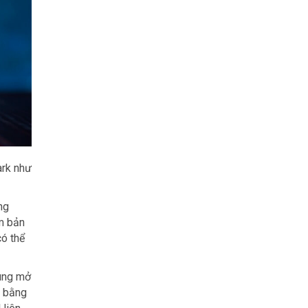
ark như
ng
m bản
có thể
dùng mở
u bằng