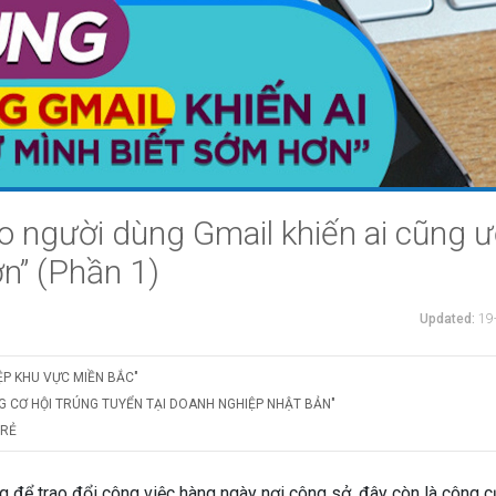
 người dùng Gmail khiến ai cũng 
n” (Phần 1)
Updated:
19
ỆP KHU VỰC MIỀN BẮC"
G CƠ HỘI TRÚNG TUYỂN TẠI DOANH NGHIỆP NHẬT BẢN"
TRẺ
g để trao đổi công việc hàng ngày nơi công sở, đây còn là công 