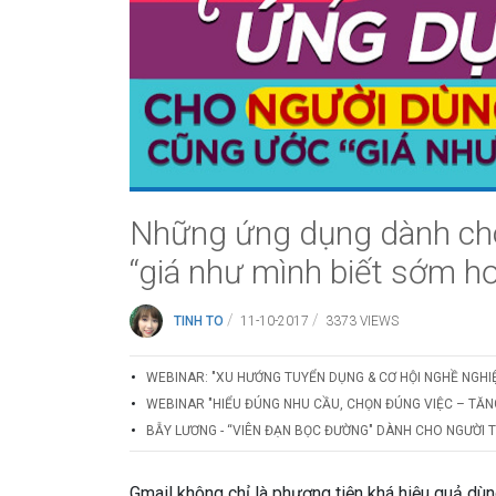
Những ứng dụng dành cho
“giá như mình biết sớm hơ
/
/
TINH TO
11-10-2017
3373 VIEWS
WEBINAR: "XU HƯỚNG TUYỂN DỤNG & CƠ HỘI NGHỀ NGHI
WEBINAR "HIỂU ĐÚNG NHU CẦU, CHỌN ĐÚNG VIỆC – TĂN
BẪY LƯƠNG - “VIÊN ĐẠN BỌC ĐƯỜNG" DÀNH CHO NGƯỜI 
Gmail không chỉ là phương tiện khá hiệu quả dùn