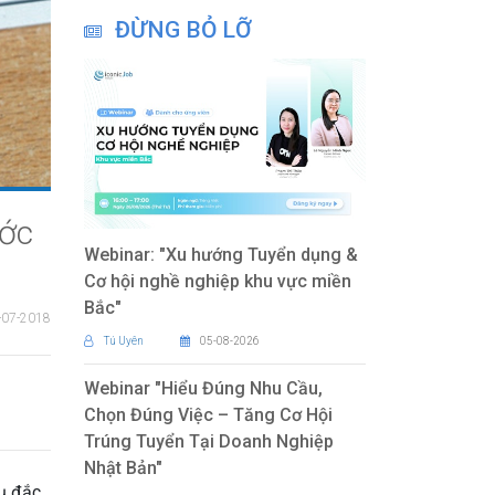
ĐỪNG BỎ LỠ
ước
Webinar: "Xu hướng Tuyển dụng &
Cơ hội nghề nghiệp khu vực miền
Bắc"
-07-2018
Tú Uyên
05-08-2026
Webinar "Hiểu Đúng Nhu Cầu,
Chọn Đúng Việc – Tăng Cơ Hội
Trúng Tuyển Tại Doanh Nghiệp
Nhật Bản"
cụ đắc