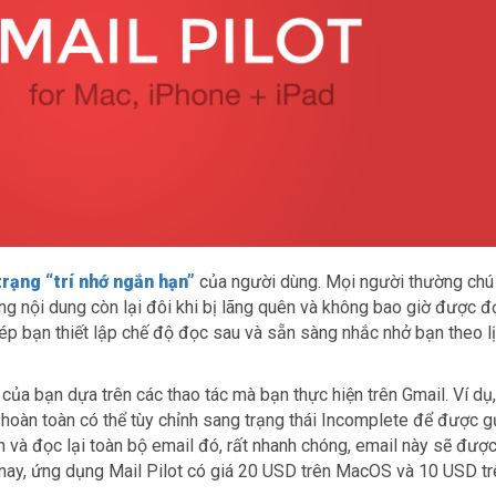
trạng “trí nhớ ngắn hạn”
của người dùng. Mọi người thường chú
g nội dung còn lại đôi khi bị lãng quên và không bao giờ được đ
phép bạn thiết lập chế độ đọc sau và sẵn sàng nhắc nhở bạn theo l
 của bạn dựa trên các thao tác mà bạn thực hiện trên Gmail. Ví dụ,
oàn toàn có thể tùy chỉnh sang trạng thái Incomplete để được g
n và đọc lại toàn bộ email đó, rất nhanh chóng, email này sẽ đượ
 nay, ứng dụng Mail Pilot có giá 20 USD trên MacOS và 10 USD tr