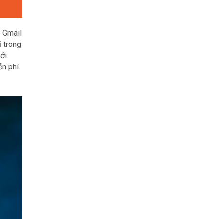
ư Gmail
ỉ trong
với
n phí.