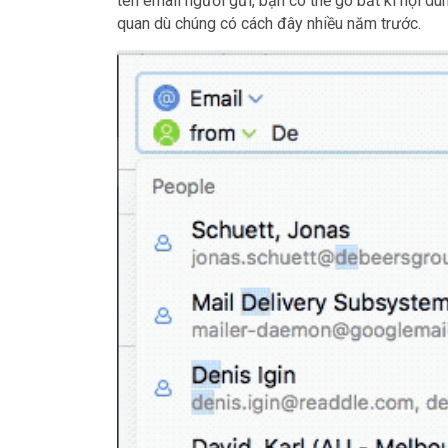
tên email người gửi, bạn có thể gõ bất kì nội dun
quan dù chúng có cách đây nhiều năm trước.