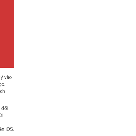
 ý vào
ọc.
ịch
 đối
ửi
c
ên iOS.