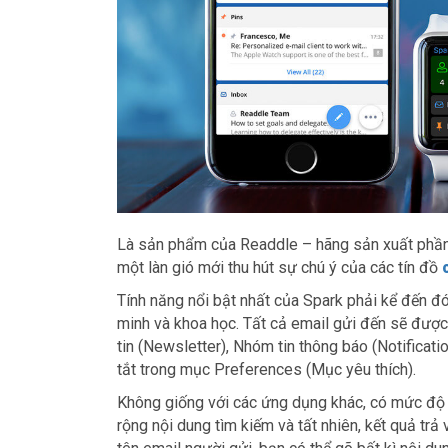
Là sản phẩm của Readdle – hãng sản xuất phần 
một làn gió mới thu hút sự chú ý của các tín đồ
Tính năng nổi bật nhất của Spark phải kể đến đó 
minh và khoa học. Tất cả email gửi đến sẽ đượ
tin (Newsletter), Nhóm tin thông báo (Notificati
tắt trong mục Preferences (Mục yêu thích).
Không giống với các ứng dụng khác, có mức độ 
rộng nội dung tìm kiếm và tất nhiên, kết quả tr