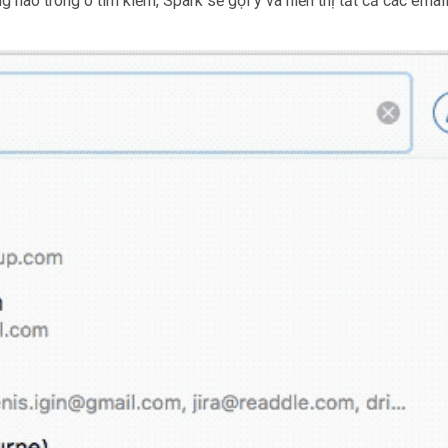
g nào trong ô tìm kiếm, Spark sẽ gợi ý và hiển thị tất cả các email