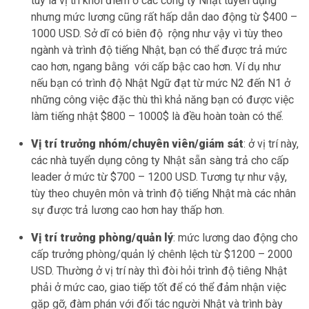
tuy là vị trí khởi điểm ở các công ty Nhật tuyển dụng
nhưng mức lương cũng rất hấp dẫn dao động từ $400 –
1000 USD. Sở dĩ có biên độ rộng như vậy vì tùy theo
ngành và trình độ tiếng Nhật, bạn có thể được trả mức
cao hơn, ngang bằng với cấp bậc cao hơn. Ví dụ như
nếu bạn có trình độ Nhật Ngữ đạt từ mức N2 đến N1 ở
những công việc đặc thù thì khả năng bạn có được việc
làm tiếng nhật $800 – 1000$ là đều hoàn toàn có thể.
Vị trí trưởng nhóm/chuyên viên/giám sát
: ở vị trí này,
các nhà tuyển dụng công ty Nhật sẵn sàng trả cho cấp
leader ở mức từ $700 – 1200 USD. Tương tự như vậy,
tùy theo chuyên môn và trình độ tiếng Nhật mà các nhân
sự được trả lương cao hơn hay thấp hơn.
Vị trí trưởng phòng/quản lý
: mức lương dao động cho
cấp trưởng phòng/quản lý chênh lệch từ $1200 – 2000
USD. Thường ở vị trí này thì đòi hỏi trình độ tiêng Nhật
phải ở mức cao, giao tiếp tốt để có thể đảm nhận việc
gặp gỡ, đàm phán với đối tác người Nhật và trình bày