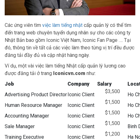
Các ứng viên tìm
việc làm tiếng nhật
cấp quản lý có thể tìm
đến trang web chuyên tuyển dụng nhân sự cho các công ty
Nhật Bản bao gồm Iconic Việt Nam, Iconic Fan Page …. Tại
đó, thông tin về tất cả các việc làm theo từng vị trí đều được
đăng tải đầy đủ và cập nhật hàng ngày.
Ví dụ, một vài việc làm tiếng Nhật cấp quản lý lương cao
được đăng tải ở trang
Iconicvn.com
như:
Job
Company
Salary
Loca
$3,500
Advertising Product Director
Iconic Client
Ho Ch
$1,500
Human Resource Manager
Iconic Client
Ho Ch
$1,500
Accounting Manager
Iconic Client
Ho Ch
$1,500
Sale Manager
Iconic Client
Binh 
$1,200
Training Executive
Iconic Client
Ha No