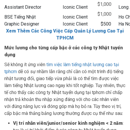
$1,000
Assistant Director
Iconic Client
Long
$1,000
BSE Tiếng Nhật
Iconic Client
Ho Ch
Graphic Designer
Iconic Client
$500
Ha No
Xem Thêm Các Công Việc Cấp Quản Lý Lương Cao Tại
TPHCM
Mức lương cho từng cấp bậc ở các công ty Nhật tuyển
dụng
Sẽ không ít ứng viên
tìm việc làm tiếng nhật lương cao tại
tphcm
dễ có sự nhầm lẫn rằng chỉ cần có một trình độ tiếng
nhật tương đối, giao tiếp vừa phải là có thể tìm được việc
làm tiếng Nhật lương cao ngay khi tốt nghiệp. Tuy nhiên, thực
tế cho thấy các công ty Nhật tuyển dụng tại tphcm chỉ chấp
nhận trả khoản thu nhập xứng đáng với cho các nhân viên
với đúng năng lực và đóng góp mà họ bỏ ra. Tùy theo vị trí,
cấp bậc mà thảng bảng lương thường được cụ thể như sau:
Vị trí nhân viên/junior/senior kinh nghiệm < 2 năm
: