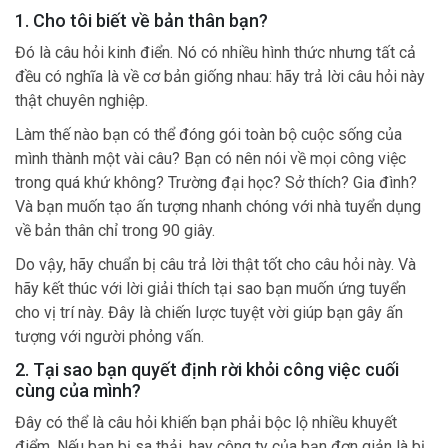
1. Cho tôi biết về bản thân bạn?
Đó là câu hỏi kinh điển. Nó có nhiều hình thức nhưng tất cả
đều có nghĩa là về cơ bản giống nhau: hãy trả lời câu hỏi này
thật chuyên nghiệp.
Làm thế nào bạn có thể đóng gói toàn bộ cuộc sống của
mình thành một vài câu? Bạn có nên nói về mọi công việc
trong quá khứ không? Trường đại học? Sở thích? Gia đình?
Và bạn muốn tạo ấn tượng nhanh chóng với nhà tuyển dụng
về bản thân chỉ trong 90 giây.
Do vậy, hãy chuẩn bị câu trả lời thật tốt cho câu hỏi này. Và
hãy kết thúc với lời giải thích tại sao bạn muốn ứng tuyển
cho vị trí này. Đây là chiến lược tuyệt vời giúp bạn gây ấn
tượng với người phỏng vấn.
2. Tại sao bạn quyết định rời khỏi công việc cuối
cùng của mình?
Đây có thể là câu hỏi khiến bạn phải bộc lộ nhiều khuyết
điểm. Nếu bạn bị sa thải, hay công ty của bạn đơn giản là bị