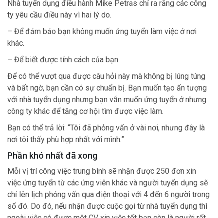
Nhà tuyển dụng điều hành Mike Petras chỉ ra rằng các công
ty yêu cầu điều này vì hai lý do.
– Để đảm bảo bạn không muốn ứng tuyển làm việc ở nơi
khác.
– Để biết được tính cách của bạn
Để có thể vượt qua được câu hỏi này mà không bị lúng túng
và bất ngờ, bạn cần có sự chuẩn bị. Bạn muốn tạo ấn tượng
với nhà tuyển dụng nhưng bạn vẫn muốn ứng tuyển ở nhưng
công ty khác để tăng cơ hội tìm được việc làm.
Bạn có thể trả lời: “Tôi đã phỏng vấn ở vài nơi, nhưng đây là
nơi tôi thấy phù hợp nhất với mình.”
Phần khó nhất đã xong
Mỗi vị trí công việc trung bình sẽ nhận được 250 đơn xin
việc ứng tuyển từ các ứng viên khác và người tuyển dụng sẽ
chỉ lên lịch phỏng vấn qua điện thoại với 4 đến 6 người trong
số đó. Do đó, nếu nhận được cuộc gọi từ nhà tuyển dụng thì
ngoài việc có được một CV xin việc tốt bạn còn là người rất