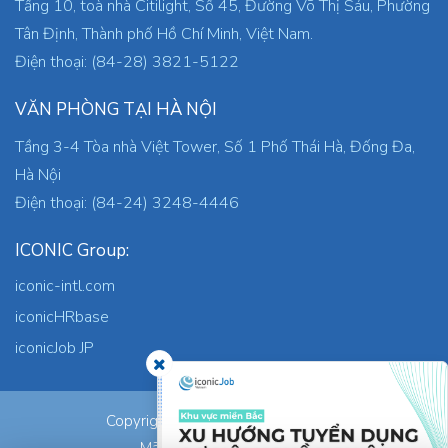
Tầng 10, toà nhà Citilight, Số 45, Đường Võ Thị Sáu, Phường
Tân Định, Thành phố Hồ Chí Minh, Việt Nam.
Điện thoại: (84-28) 3821-5122
VĂN PHÒNG TẠI HÀ NỘI
Tầng 3-4 Tòa nhà Việt Tower, Số 1 Phố Thái Hà, Đống Đa,
Hà Nội
Điện thoại: (84-24) 3248-4446
ICONIC Group:
iconic-intl.com
iconicHRbase
iconicJob JP
ICONIC Co., Ltd.
Copyright © 2026