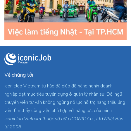
Về chúng tôi
iconicJob Vietnam tự hào đã giúp đỡ hàng nghìn doanh
nghiệp đạt mục tiêu tuyển dụng & quản lý nhân sự. Đội ngũ
chuyên viên tư vấn không ngừng nỗ lực hỗ trợ hàng triệu ứng
viên tìm thấy công việc phù hợp với năng lực của mình.
iconicJob Vietnam thuộc sở hữu ICONIC Co., Ltd Nhật Bản -
từ 2008