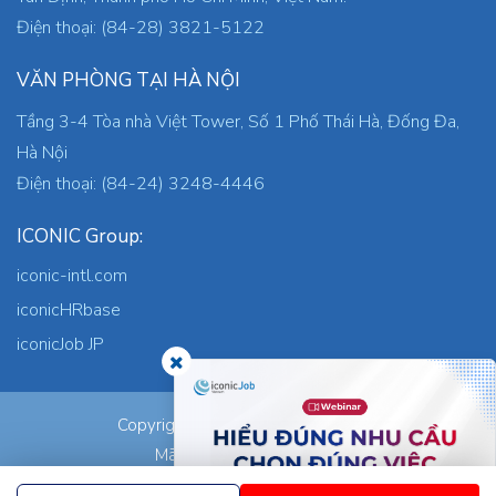
Điện thoại: (84-28) 3821-5122
VĂN PHÒNG TẠI HÀ NỘI
Tầng 3-4 Tòa nhà Việt Tower, Số 1 Phố Thái Hà, Đống Đa,
Hà Nội
Điện thoại: (84-24) 3248-4446
ICONIC Group:
iconic-intl.com
iconicHRbase
iconicJob JP
ICONIC Co., Ltd.
Copyright © 2026
Mã số thuế: 0305745871
Nơi cấp: TP.HCM