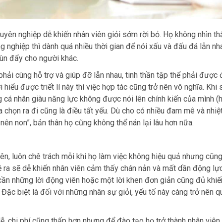
yên nghiệp dễ khiến nhân viên giỏi sớm rời bỏ. Họ không nhìn th
 nghiệp thì dành quá nhiều thời gian để nói xấu và đấu đá lẫn nh
đùn đẩy cho người khác.
phải cùng hỗ trợ và giúp đỡ lẫn nhau, tinh thần tập thể phải được
hiểu được triết lí này thì việc hợp tác cũng trở nên vô nghĩa. Khi 
g cá nhân giàu năng lực không được nói lên chính kiến của mình (
 chọn ra đi cũng là điều tất yếu. Dù cho có nhiều đam mê và nhiệ
nên non”, bản thân họ cũng không thể nán lại lâu hơn nữa.
ên, luôn chê trách mỗi khi họ làm việc không hiệu quả nhưng cũn
 ra sẽ dễ khiến nhân viên cảm thấy chán nản và mất dần động lực
hỉ cần những lời động viên hoặc một lời khen đơn giản cũng đủ khi
Đặc biệt là đối với những nhân sự giỏi, yếu tố này càng trở nên q
, chi phí cũng thấp hơn nhưng để đào tạo họ trở thành nhân viên 