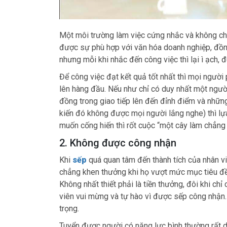
Một môi trường làm việc cứng nhắc và không chu
được sự phù hợp với văn hóa doanh nghiệp, đồng
nhưng mỗi khi nhắc đến công việc thì lại ì ạch, 
Để công việc đạt kết quả tốt nhất thì mọi người 
lên hàng đầu. Nếu như chỉ có duy nhất một người 
đồng trong giao tiếp lên đến đỉnh điểm và nhữn
kiến đó không được mọi người lắng nghe) thì lựa
muốn cống hiến thì rốt cuộc “một cây làm chẳng 
2. Không được công nhận
Khi
sếp
quá quan tâm đến thành tích của nhân vi
chẳng khen thưởng khi họ vượt mức mục tiêu đề
Không nhất thiết phải là tiền thưởng, đôi khi c
viên vui mừng và tự hào vì được sếp công nhận. 
trọng.
Tuyển được người có năng lực bình thường rất dễ