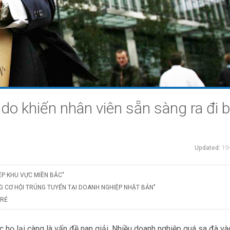
 do khiến nhân viên sẵn sàng ra đi 
Updated:
19
ỆP KHU VỰC MIỀN BẮC"
G CƠ HỘI TRÚNG TUYỂN TẠI DOANH NGHIỆP NHẬT BẢN"
TRẺ
 họ lại càng là vấn đề nan giải. Nhiều doanh nghiệp quá sa đà và