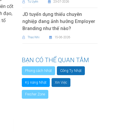
Tú Uyên
23-07-2026
iên cốt
nh đạo,
JD tuyển dụng thiếu chuyên
 tổ
nghiệp đang ảnh hưởng Employer
Branding như thế nào?
Thao Nhi
15-06-2026
BẠN CÓ THỂ QUAN TÂM
Phong cách Nhật
Công Ty Nhật
Kỹ năng Nhật
Xin Việc
Fresher Zone