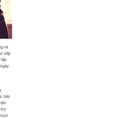
ng và
vị sếp
Tiếp
 ngày
à
c tiến
 nên
trợ
 tươi