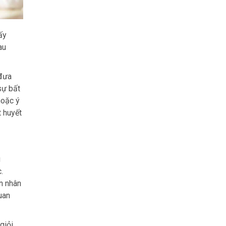
ấy
au
 đưa
sự bất
hoặc ý
t huyết
g
.
ến nhân
uan
giỏi,