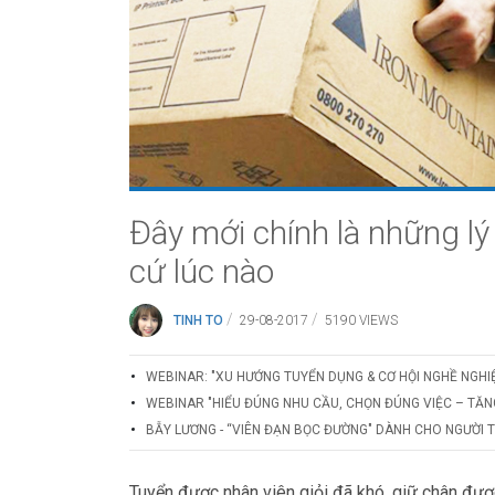
Đây mới chính là những lý
cứ lúc nào
/
/
TINH TO
29-08-2017
5190 VIEWS
WEBINAR: "XU HƯỚNG TUYỂN DỤNG & CƠ HỘI NGHỀ NGHI
WEBINAR "HIỂU ĐÚNG NHU CẦU, CHỌN ĐÚNG VIỆC – TĂN
BẪY LƯƠNG - “VIÊN ĐẠN BỌC ĐƯỜNG" DÀNH CHO NGƯỜI 
Tuyển được nhân viên giỏi đã khó, giữ chân được