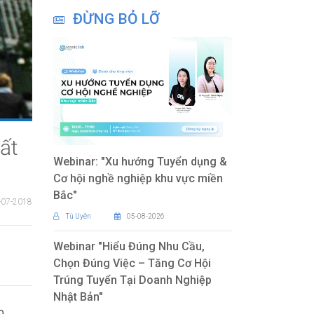
ĐỪNG BỎ LỠ
bất
Webinar: "Xu hướng Tuyển dụng &
Cơ hội nghề nghiệp khu vực miền
Bắc"
-07-2018
Tú Uyên
05-08-2026
Webinar "Hiểu Đúng Nhu Cầu,
Chọn Đúng Việc – Tăng Cơ Hội
Trúng Tuyển Tại Doanh Nghiệp
Nhật Bản"
o