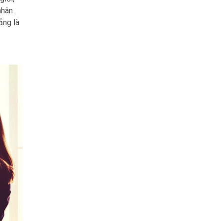
nhân
ẳng là