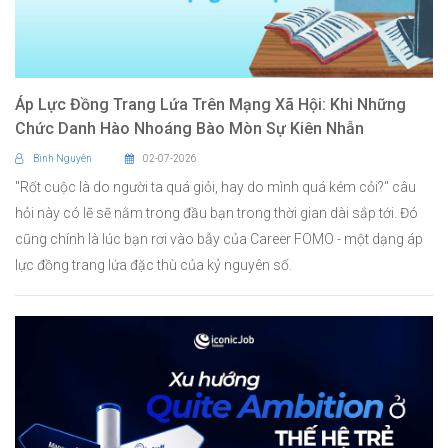
Áp Lực Đồng Trang Lứa Trên Mạng Xã Hội: Khi Những
Chức Danh Hào Nhoáng Bào Mòn Sự Kiên Nhẫn
Bình Nguyên
02-07-2026
"Rốt cuộc là do người ta quá giỏi, hay do mình quá kém cỏi?" câu
hỏi này có lẽ sẽ nằm trong đầu bạn trong thời gian dài sắp tới. Đó
cũng chính là lúc bạn rơi vào bẫy của Career FOMO - một dạng áp
lực đồng trang lứa đặc thù của kỷ nguyên số.