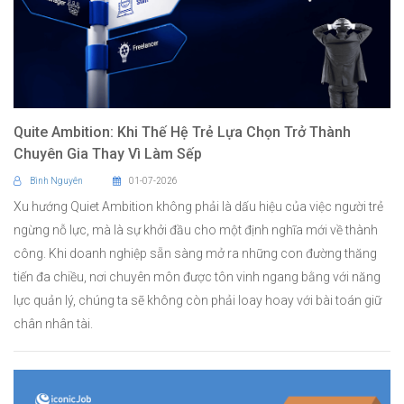
Quite Ambition: Khi Thế Hệ Trẻ Lựa Chọn Trở Thành
Chuyên Gia Thay Vì Làm Sếp
Bình Nguyên
01-07-2026
Xu hướng Quiet Ambition không phải là dấu hiệu của việc người trẻ
ngừng nỗ lực, mà là sự khởi đầu cho một định nghĩa mới về thành
công. Khi doanh nghiệp sẵn sàng mở ra những con đường thăng
tiến đa chiều, nơi chuyên môn được tôn vinh ngang bằng với năng
lực quản lý, chúng ta sẽ không còn phải loay hoay với bài toán giữ
chân nhân tài.