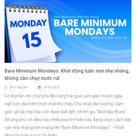
Bare Minimum Mondays: Khởi động tuần mới nhẹ nhàng,
không cần chạy nước rút
Bình Nguyên
18-06-2026
Có lẽ phần lớn chúng ta đều từng trải qua cảm giác muốn ngày
nghỉ kéo dài thêm một chút khi chiều Chủ nhật dần buông. Cảm
giác uể oải này hay còn được biết đến với tên gọi "Monday Blues".
Để ứng phó với điều này, nhiều bạn trẻ hiện nay đang chọn cách tiếp
cận nhẹ nhàng hơn mang tên "Bare Minimum Mondays" – Khởi
động thứ Hai ở mức tối thiểu.