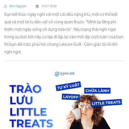
Bình Nguyên
10-07-2026
Bạn kết thúc ngày nghỉ với một cái đầu nặng trĩu, một cơ thể kiệt
quệ và một lời tự dằn vặt vô cùng quen thuộc: "Mình lại lãng phí
thêm một ngày sống vô dụng nữa rồi". Nếu trạng thái nghỉ ngơi
trong sự bức bối này cứ lặp đi lặp lại vào mỗi dịp cuối tuần của bạn,
thì bạn đã mắc phải hội chứng Leisure Guilt - Cảm giác tội lỗi khi
nghỉ ngơi.