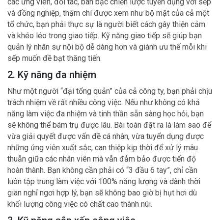
các ứng viên, đối tác, bàn bạc chiến lược tuyển dụng với sếp
và đồng nghiệp, thậm chí được xem như bộ mặt của cả một
tổ chức, bạn phải thực sự là người biết cách gây thiện cảm
và khéo léo trong giao tiếp. Kỹ năng giao tiếp sẽ giúp bạn
quản lý nhân sự nội bộ dễ dàng hơn và giành ưu thế mỗi khi
sếp muốn đề bạt thăng tiến.
2. Kỹ năng đa nhiệm
Như một người “đại tổng quản” của cả công ty, bạn phải chịu
trách nhiệm về rất nhiều công việc. Nếu như không có khả
năng làm việc đa nhiệm và tinh thần sẵn sàng học hỏi, bạn
sẽ không thể bám trụ được lâu. Bài toán đặt ra là làm sao để
vừa giải quyết được vấn đề cá nhân, vừa tuyển dụng được
những ứng viên xuất sắc, can thiệp kịp thời để xử lý mâu
thuẫn giữa các nhân viên mà vẫn đảm bảo được tiến độ
hoàn thành. Bạn không cần phải có “3 đầu 6 tay”, chỉ cần
luôn tập trung làm việc với 100% năng lượng và dành thời
gian nghỉ ngơi hợp lý, bạn sẽ không bao giờ bị hụt hơi dù
khối lượng công việc có chất cao thành núi.