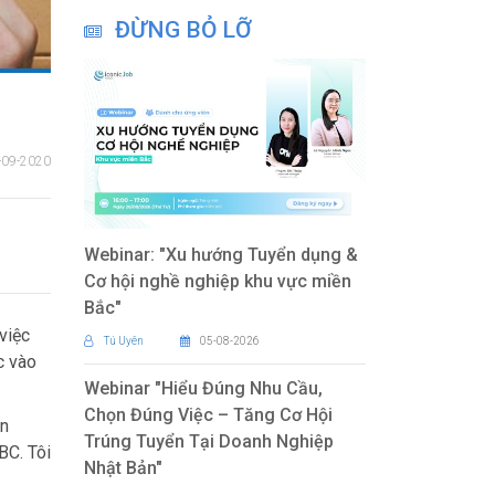
ĐỪNG BỎ LỠ
-09-2020
Webinar: "Xu hướng Tuyển dụng &
Cơ hội nghề nghiệp khu vực miền
Bắc"
việc
Tú Uyên
05-08-2026
c vào
Webinar "Hiểu Đúng Nhu Cầu,
Chọn Đúng Việc – Tăng Cơ Hội
ổn
Trúng Tuyển Tại Doanh Nghiệp
BC. Tôi
Nhật Bản"