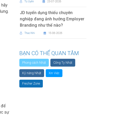
Tú Uyên
23-07-2026
n hãy
lưng.
JD tuyển dụng thiếu chuyên
nghiệp đang ảnh hưởng Employer
Branding như thế nào?
Thao Nhi
15-06-2026
BẠN CÓ THỂ QUAN TÂM
Phong cách Nhật
Công Ty Nhật
Kỹ năng Nhật
Xin Việc
Fresher Zone
n để
ực sự