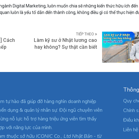
gành Digital Marketing, luôn muốn chia sẽ những kiến thức hữu ích đến
 quan luôn là yếu tố dẫn đến thành công, không điều gì có thể thực hiện
TIẾP THEO
 ] Cách
Làm kỹ sư ở Nhật lương cao
sếp
hay không? Sự thật cần biết
Thông
Quy ch
am tự hào đã giúp đỡ hàng nghìn doanh nghiệp
yển dụng & quản lý nhân sự. Đội ngũ chuyên viên
Chính 
ừng nỗ lực hỗ trợ hàng triệu ứng viên tìm thấy
Điều k
ợp với năng lực của mình.
Liên hệ
am thuộc sở hữu ICONIC Co., Ltd Nhật Bản - từ