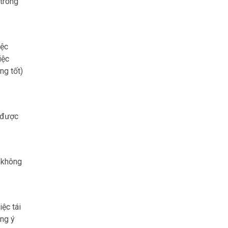
trong
iệc
iệc
ng tốt)
ý được
n không
ệc tái
ồng ý