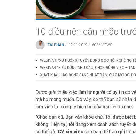
10 điều nên cân nhắc trướ
/
/
TAI PHAN
12-11-2019
6036 VIEWS
WEBINAR: "XU HƯỚNG TUYỂN DỤNG & CƠ HỘI NGHỀ NGHI
WEBINAR "HIỂU ĐÚNG NHU CẦU, CHỌN ĐÚNG VIỆC – TĂN
XUẤT KHẨU LAO ĐỘNG SANG NHẬT BẢN: GIẤC MƠ ĐỔI ĐỜI
Được giới thiệu việc làm từ người có uy tín có v
mà họ mong muốn. Do vậy, có thể bạn sẽ nhân đư
làm việc tại công ty hiện tại của bạn, ví dụ như:
“Chào bạn cũ, Bạn vẫn khỏe chứ. Tôi được biết b
không. Hiện tại, tôi đang xem danh sách tuyển d
có thể gửi
CV xin việc
cho bạn để bạn gửi hồ sơ