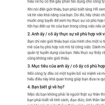
hiểu về họ có thể gây phản tác dụng cho công ty
Khi nói đến giới thiệu, bạn phải biết rằng HR xe
và tin vào khả năng của bạn. Do đó, hãy chắc ch
muốn ứng tuyển để xem họ thực sự có phù hợp k
tổn hại đến uy tín của bạn trong công việc nếu ứn
2. Anh ấy / cô ấy thực sự sẽ phù hợp với v
Bạn chỉ nên giới thiệu bạn của mình cho một vị 
mê của họ phù hợp với mô tả công việc. Dành mộ
quản lý tuyển dụng của bạn. Nếu thực sự thấy r
cũng không nên giới thiệu.
3. Mục tiêu của anh ấy / cô ấy có phù h
Mỗi công ty đều có một tuyên bố sứ mệnh và một
hiểu điều này khá quan trong giúp bạn đưa ra quy
4. Bạn biết gì về họ?
Mặc dù bạn không phải là người thật sự thân thiế
bạn phải biết về tính cách, đạo đức, tinh thần 