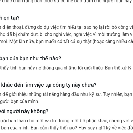
ãy chắc chắn rằng bạn thực sự có thể bảo đảm cho người bạn này 
hiện tại?
 điện thoại, đừng do dự việc tìm hiểu tại sao họ lại rời bỏ công v
họ đã bị chấm dứt, bị cho nghỉ việc, nghỉ việc vì môi trường làm v
 mới. Một lần nữa, bạn muốn có tất cả sự thật (hoặc càng nhiều cà
h bạn của bạn như thế nào?
thấy tình bạn nảy nở thông qua những lời giới thiệu. Bạn thể xử l
n khác đến làm việc tại công ty này chưa?
 để giới thiệu những tài năng hàng đầu như kỹ sư. Tuy nhiên, bạ
người bạn của mình.
 với người này không?
gười bạn thân cho một vai trò trong một bộ phận khác, nhưng với vi
ới bạn của mình. Bạn cảm thấy thế nào? Hãy suy nghĩ kỹ về việc đ