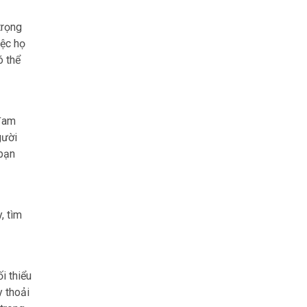
trọng
iệc họ
ó thể
 đam
gười
 bạn
, tìm
i thiểu
y thoải