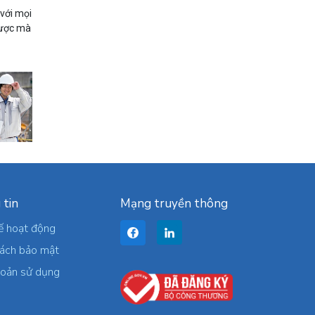
 với mọi
 được mà
 tin
Mạng truyền thông
ế hoạt động
sách bảo mật
hoản sử dụng