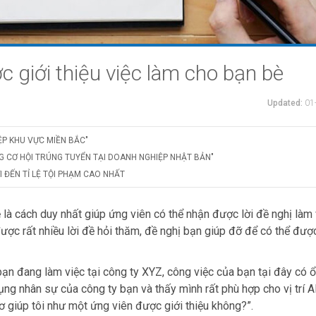
c giới thiệu việc làm cho bạn bè
Updated:
01
ỆP KHU VỰC MIỀN BẮC"
G CƠ HỘI TRÚNG TUYỂN TẠI DOANH NGHIỆP NHẬT BẢN"
 ĐẾN TỈ LỆ TỘI PHẠM CAO NHẤT
ẻ là cách duy nhất giúp ứng viên có thể nhận được lời đề nghị làm 
ợc rất nhiều lời đề hỏi thăm, đề nghị bạn giúp đỡ để có thể đượ
ạn đang làm việc tại công ty XYZ, công việc của bạn tại đây có 
ụng nhân sự của công ty bạn và thấy mình rất phù hợp cho vị trí A
 giúp tôi như một ứng viên được giới thiệu không?”.