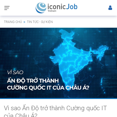
TRANG CHỦ
TIN TỨC - SỰ KIỆN
Vì sao Ấn Độ trở thành Cường quốc IT
của Châu Á?