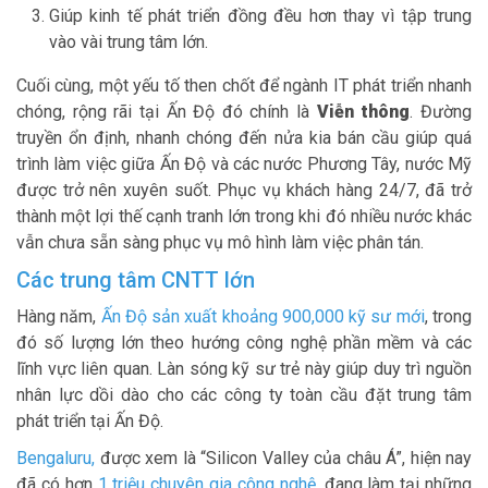
Giúp kinh tế phát triển đồng đều hơn thay vì tập trung
vào vài trung tâm lớn.
Cuối cùng, một yếu tố then chốt để ngành IT phát triển nhanh
chóng, rộng rãi tại Ấn Độ đó chính là
Viễn thông
. Đường
truyền ổn định, nhanh chóng đến nửa kia bán cầu giúp quá
trình làm việc giữa Ấn Độ và các nước Phương Tây, nước Mỹ
được trở nên xuyên suốt. Phục vụ khách hàng 24/7, đã trở
thành một lợi thế cạnh tranh lớn trong khi đó nhiều nước khác
vẫn chưa sẵn sàng phục vụ mô hình làm việc phân tán.
Các trung tâm CNTT lớn
Hàng năm,
Ấn Độ sản xuất khoảng 900,000 kỹ sư mới
, trong
đó số lượng lớn theo hướng công nghệ phần mềm và các
lĩnh vực liên quan. Làn sóng kỹ sư trẻ này giúp duy trì nguồn
nhân lực dồi dào cho các công ty toàn cầu đặt trung tâm
phát triển tại Ấn Độ.
Bengaluru
,
được xem là “Silicon Valley của châu Á”, hiện nay
đã có hơn
1 triệu chuyên gia công nghệ
,
đang làm tại những