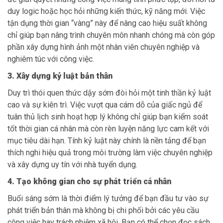
duy logic hoặc học hỏi những kiến thức, kỹ năng mới. Việc
tận dụng thời gian “vàng” này để nâng cao hiệu suất không
chỉ giúp bạn nâng trình chuyên môn nhanh chóng mà còn góp
phần xây dựng hình ảnh một nhân viên chuyên nghiệp và
nghiêm túc với công việc.
3. Xây dựng kỷ luật bản thân
Duy trì thói quen thức dậy sớm đòi hỏi một tinh thần kỷ luật
cao và sự kiên trì. Việc vượt qua cám dỗ của giấc ngủ để
tuân thủ lịch sinh hoạt hợp lý không chỉ giúp bạn kiểm soát
tốt thời gian cá nhân mà còn rèn luyện năng lực cam kết với
mục tiêu dài hạn. Tính kỷ luật này chính là nền tảng để bạn
thích nghi hiệu quả trong môi trường làm việc chuyên nghiệp
và xây dựng uy tín với nhà tuyển dụng.
4. Tạo không gian cho sự phát triển cá nhân
Buổi sáng sớm là thời điểm lý tưởng để bạn đầu tư vào sự
phát triển bản thân mà không bị chi phối bởi các yêu cầu
công việc hay trách nhiệm xã hội. Bạn có thể chọn đọc sách,