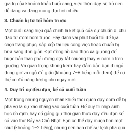
giá trị của khoảnh khắc buổi sáng, việc thức dậy sẽ trở nên
dễ dàng và đáng mong đợi hơn nhiều.
3. Chuẩn bị từ tối hôm trước
Một buổi sáng hiệu quả chính là kết quả của sự chuẩn bị chu
đáo từ đêm hôm trước. Hãy dành vài phút buổi tối để lựa
chọn trang phục, sắp xếp tài liệu công việc hoặc chuẩn bị
bữa sáng đơn giản. Đặt đồng hồ báo thức xa giường để
buộc bản thân phải đứng dậy tắt chuông thay vì nằm lì trên
giường. Và quan trọng không kém: hãy đảm bảo bạn đi ngủ
đúng giờ và ngủ đủ giấc (khoảng 7–8 tiếng mỗi đêm) để cơ
thể có đủ năng lượng cho ngày mới.
4. Duy trì sự đều đặn, kể cả cuối tuần
Một trong những nguyên nhân khiến thói quen dậy sớm dễ bị
phá vỡ là sự xao nhãng vào cuối tuần. Để duy trì nhịp sinh
học ổn định, hãy cố gắng giữ thời gian thức dậy đều đặn kể
cả vào thứ Bảy và Chủ Nhật. Bạn có thể dậy muộn hơn một
chút (khoảng 1–2 tiếng), nhưng nên hạn chế sự lệch pha quá