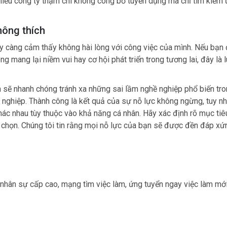
nhiều công ty thậm chí không công bố tuyển dụng mà chỉ tìm kiếm
hông thích
y càng cảm thấy không hài lòng với công việc của mình. Nếu bạn
 mang lại niềm vui hay cơ hội phát triển trong tương lai, đây là 
n sẽ nhanh chóng tránh xa những sai lầm nghề nghiệp phổ biến tr
nghiệp. Thành công là kết quả của sự nỗ lực không ngừng, tuy nh
khác nhau tùy thuộc vào khả năng cá nhân. Hãy xác định rõ mục tiê
a chọn. Chúng tôi tin rằng mọi nỗ lực của bạn sẽ được đền đáp xứ
nhân sự cấp cao, mạng tìm việc làm, ứng tuyển ngay việc làm mới