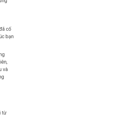
 ứng
 đã cố
lúc bạn
ong
iên,
u và
ng
 từ