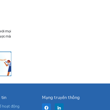
 với mọi
 được mà
 tin
Mạng truyền thông
ế hoạt động