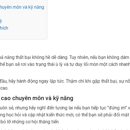
chuyên môn và kỹ năng
ệ
hích
khả năng thất bại không hề dễ dàng. Tuy nhiên, nếu bạn không dám
hể bạn sẽ rơi vào trạng thái ù lỳ và tư duy lối mòn một cách nhan
đầu, hãy hành động ngay lập tức. Thậm chí khi gặp thất bại, sự nỗ
cao.
g cao chuyên môn và kỹ năng
suôn sẻ, nhưng hãy nghĩ đến tương lai nếu bạn tiếp tục "đứng im" 
g học hỏi và cập nhật kiến thức mới, có thể bạn sẽ phải đối mặt
bỏ lỡ những cơ hội thăng tiến.