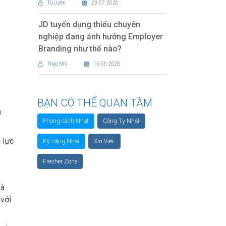
Tú Uyên
23-07-2026
JD tuyển dụng thiếu chuyên
nghiệp đang ảnh hưởng Employer
Branding như thế nào?
Thao Nhi
15-06-2026
BẠN CÓ THỂ QUAN TÂM
h
Phong cách Nhật
Công Ty Nhật
 lực
Kỹ năng Nhật
Xin Việc
Fresher Zone
và
 với