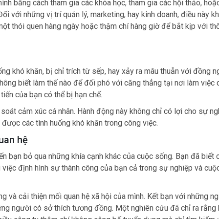
 mình bằng cách tham gia các khóa học, tham gia các hội thảo, hoặ
Đối với những vị trí quản lý, marketing, hay kinh doanh, điều này k
 một thói quen hàng ngày hoặc thậm chí hàng giờ để bắt kịp với thô
ống khó khăn, bị chỉ trích từ sếp, hay xảy ra mâu thuẫn với đồng n
không biết làm thế nào để đối phó với căng thẳng tại nơi làm việc
tiến của bạn có thể bị hạn chế.
m soát cảm xúc cá nhân. Hành động này không chỉ có lợi cho sự ng
được các tình huống khó khăn trong công việc.
uan hệ
iến bạn bỏ qua những khía cạnh khác của cuộc sống. Bạn đã biết 
g việc định hình sự thành công của bạn cả trong sự nghiệp và cuộ
ng và cải thiện mối quan hệ xã hội của mình. Kết bạn với những n
hững người có sở thích tương đồng. Một nghiên cứu đã chỉ ra rằng