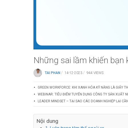
Những sai lầm khiến bạn 
/
/
TAI PHAN
14-12-2023
944 VIEWS
GREEN WORKFORCE: KHI XANH HÓA KỸ NĂNG LÀ GIẤY T
WEBINAR: TIÊU ĐIỂM TUYỂN DỤNG CÔNG TY SẢN XUẤT N
LEADER MINDSET – TẠI SAO CÁC DOANH NGHIỆP LẠI CẦN
Nội dung