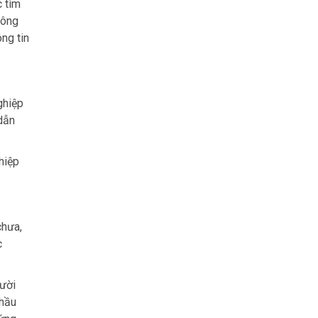
c tìm
hông
ng tin
ghiệp
 dẫn
hiệp
chưa,
c
gười
 hầu