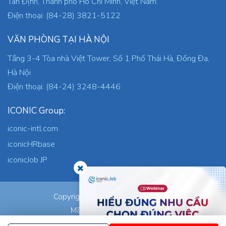
Tân Định, Thành phố Hồ Chí Minh, Việt Nam.
Điện thoại: (84-28) 3821-5122
VĂN PHÒNG TẠI HÀ NỘI
Tầng 3-4 Tòa nhà Việt Tower, Số 1 Phố Thái Hà, Đống Đa,
Hà Nội
Điện thoại: (84-24) 3248-4446
ICONIC Group:
iconic-intl.com
iconicHRbase
iconicJob JP
ICONIC Co., Ltd.
Copyright © 2026
Mã số thuế: 0305745871
Nơi cấp: TP.HCM