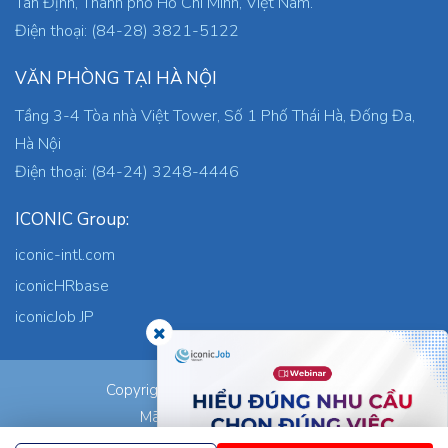
Tân Định, Thành phố Hồ Chí Minh, Việt Nam.
Điện thoại: (84-28) 3821-5122
VĂN PHÒNG TẠI HÀ NỘI
Tầng 3-4 Tòa nhà Việt Tower, Số 1 Phố Thái Hà, Đống Đa,
Hà Nội
Điện thoại: (84-24) 3248-4446
ICONIC Group:
iconic-intl.com
iconicHRbase
iconicJob JP
ICONIC Co., Ltd.
Copyright © 2026
Mã số thuế: 0305745871
Nơi cấp: TP.HCM