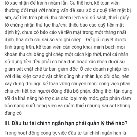
tờ xác nhận để tránh nhầm lẫn. Cụ thể hơn, kế toán viên
thường đối mặt với những vấn đề sau: số dư quỹ tiền mặt bị
âm, số tiền trên phiếu thu chênh lệch với sổ sách, thiếu giấy
tờ chứng nhận thủ tục thu/chi, thiếu báo cáo quỹ tiền mặt
định kỳ, chưa có báo cáo về tiền mặt trong một tháng nhất
định, hóa đơn chi sai so với ghi chép,…Để giải quyết được
tình trạng trên, kế toán viên cần công khai, minh bạch mọi
khoản thu chi bằng ghi chép một cách kịp thời, mỗi cá nhân
sử dụng tiền đều phải có hóa đơn hoặc xác nhận dưới sự
giám sát chặt chẽ từ ban giám đốc. Ở các doanh nghiệp lớn,
với điều kiện cơ sở vật chất cũng như nhân lực dồi dào, nên
xây dựng đội ngũ kế toán vững chuyên môn, công việc phân
chia chi tiết bởi người đứng đầu bộ phận; đồng thời tận dụng
tối đa khả năng hỗ trợ của các loại máy móc, góp phần đảm
bảo năng suất công việc và giảm thiểu những sai sót không
đáng có.
III. Đầu tư tài chính ngắn hạn phải quản lý thế nào?
Trong hoạt động công ty, việc đầu tư tài chính ngắn hạn là