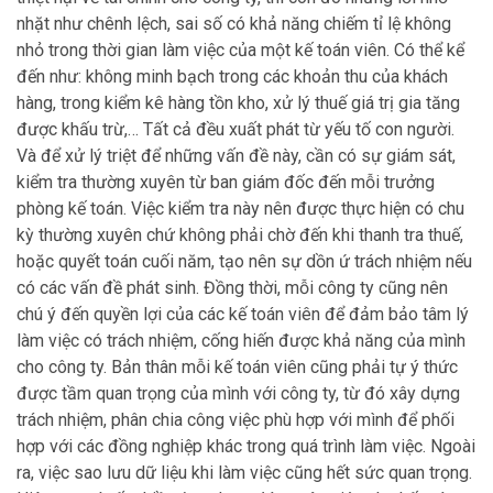
nhặt như chênh lệch, sai số có khả năng chiếm tỉ lệ không
nhỏ trong thời gian làm việc của một kế toán viên. Có thể kể
đến như: không minh bạch trong các khoản thu của khách
hàng, trong kiểm kê hàng tồn kho, xử lý thuế giá trị gia tăng
được khấu trừ,… Tất cả đều xuất phát từ yếu tố con người.
Và để xử lý triệt để những vấn đề này, cần có sự giám sát,
kiểm tra thường xuyên từ ban giám đốc đến mỗi trưởng
phòng kế toán. Việc kiểm tra này nên được thực hiện có chu
kỳ thường xuyên chứ không phải chờ đến khi thanh tra thuế,
hoặc quyết toán cuối năm, tạo nên sự dồn ứ trách nhiệm nếu
có các vấn đề phát sinh. Đồng thời, mỗi công ty cũng nên
chú ý đến quyền lợi của các kế toán viên để đảm bảo tâm lý
làm việc có trách nhiệm, cống hiến được khả năng của mình
cho công ty. Bản thân mỗi kế toán viên cũng phải tự ý thức
được tầm quan trọng của mình với công ty, từ đó xây dựng
trách nhiệm, phân chia công việc phù hợp với mình để phối
hợp với các đồng nghiệp khác trong quá trình làm việc. Ngoài
ra, việc sao lưu dữ liệu khi làm việc cũng hết sức quan trọng.