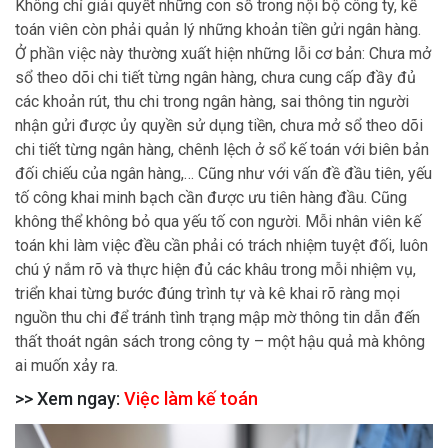
Không chỉ giải quyết những con số trong nội bộ công ty, kế
toán viên còn phải quản lý những khoản tiền gửi ngân hàng.
Ở phần việc này thường xuất hiện những lỗi cơ bản: Chưa mở
sổ theo dõi chi tiết từng ngân hàng, chưa cung cấp đầy đủ
các khoản rút, thu chi trong ngân hàng, sai thông tin người
nhận gửi được ủy quyền sử dụng tiền, chưa mở sổ theo dõi
chi tiết từng ngân hàng, chênh lệch ở sổ kế toán với biên bản
đối chiếu của ngân hàng,… Cũng như với vấn đề đầu tiên, yếu
tố công khai minh bạch cần được ưu tiên hàng đầu. Cũng
không thể không bỏ qua yếu tố con người. Mỗi nhân viên kế
toán khi làm việc đều cần phải có trách nhiệm tuyệt đối, luôn
chú ý nắm rõ và thực hiện đủ các khâu trong mỗi nhiệm vụ,
triển khai từng bước đúng trình tự và kê khai rõ ràng mọi
nguồn thu chi để tránh tình trạng mập mờ thông tin dẫn đến
thất thoát ngân sách trong công ty – một hậu quả mà không
ai muốn xảy ra.
>> Xem ngay:
Việc làm kế toán