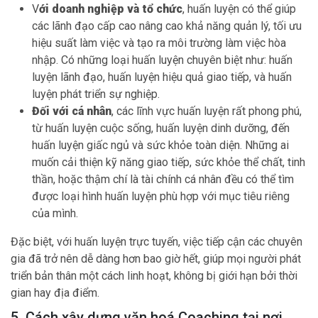
V
ới doanh nghiệp và tổ chức
, huấn luyện có thể giúp
các lãnh đạo cấp cao nâng cao khả năng quản lý, tối ưu
hiệu suất làm việc và tạo ra môi trường làm việc hòa
nhập. Có những loại huấn luyện chuyên biệt như: huấn
luyện lãnh đạo, huấn luyện hiệu quả giao tiếp, và huấn
luyện phát triển sự nghiệp.
Đối với cá nhân
, các lĩnh vực huấn luyện rất phong phú,
từ huấn luyện cuộc sống, huấn luyện dinh dưỡng, đến
huấn luyện giấc ngủ và sức khỏe toàn diện. Những ai
muốn cải thiện kỹ năng giao tiếp, sức khỏe thể chất, tinh
thần, hoặc thậm chí là tài chính cá nhân đều có thể tìm
được loại hình huấn luyện phù hợp với mục tiêu riêng
của mình.
Đặc biệt, với huấn luyện trực tuyến, việc tiếp cận các chuyên
gia đã trở nên dễ dàng hơn bao giờ hết, giúp mọi người phát
triển bản thân một cách linh hoạt, không bị giới hạn bởi thời
gian hay địa điểm.
5. Cách xây dựng văn hoá Coaching tại nơi