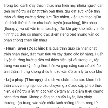
Trong bối cảnh đầy thách thức như hiện nay, nhiều người cần
đến sự hỗ trợ để phát triển bản thân, giữ gìn sức khỏe tinh
thần và tăng cường động lực. Tuy nhiên, việc lựa chọn giữa
các hình thức hỗ trợ như huấn luyện (coaching), liệu pháp
(therapy), và cố vấn (mentorship) đôi khi gây khó hiểu vì mỗi
hình thức đều có những đặc điểm riêng biệt nhưng vẫn có
phần chồng chéo lẫn nhau.
-
Huấn luyện (Coaching)
: là quá trình giúp cá nhân phát
triển nhận thức, đặt mục tiêu và xây dựng các kỹ năng. Huấn
luyện thường hướng đến cải thiện hiện tại và tương lai, tập
trung vào các kỹ năng thực tiễn và giúp nâng cao sức khỏe
tinh thần, nhưng không điều trị các vấn đề tâm lý từ quá khứ.
-
Liệu pháp (Therapy)
: là dịch vụ chăm sóc sức khỏe tinh
thần chuyên nghiệp, do các chuyên gia được cấp phép thực
hiện, để hỗ trợ điều trị các vấn đề tâm lý và giảm triệu chứng
bệnh tâm thần. Không giống như huấn luyện, liệu pháp
thường tập trung vào việc chữa lành những tổn thương từ