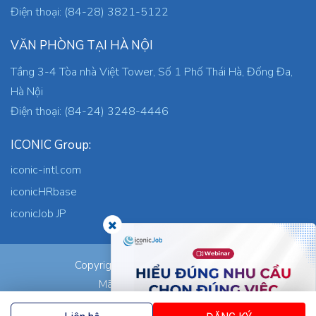
Điện thoại: (84-28) 3821-5122
VĂN PHÒNG TẠI HÀ NỘI
Tầng 3-4 Tòa nhà Việt Tower, Số 1 Phố Thái Hà, Đống Đa,
Hà Nội
Điện thoại: (84-24) 3248-4446
ICONIC Group:
iconic-intl.com
iconicHRbase
iconicJob JP
ICONIC Co., Ltd.
Copyright © 2026
Mã số thuế: 0305745871
Nơi cấp: TP.HCM