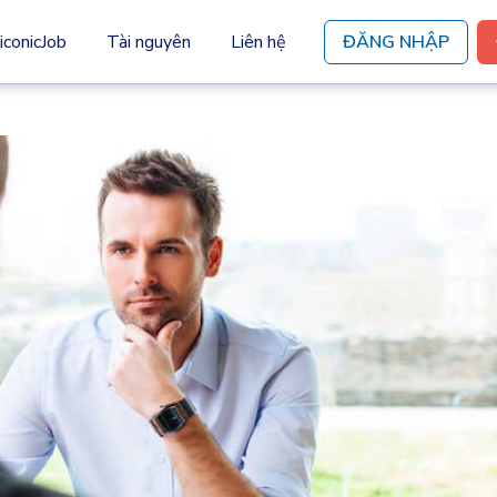
iconicJob
Tài nguyên
Liên hệ
ĐĂNG NHẬP