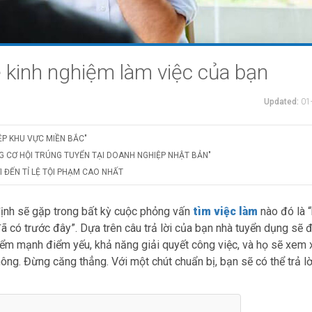
về kinh nghiệm làm việc của bạn
Updated:
01
ỆP KHU VỰC MIỀN BẮC"
G CƠ HỘI TRÚNG TUYỂN TẠI DOANH NGHIỆP NHẬT BẢN"
 ĐẾN TỈ LỆ TỘI PHẠM CAO NHẤT
ịnh sẽ gặp trong bất kỳ cuộc phỏng vấn
tìm việc làm
nào đó là 
ã có trước đây”. Dựa trên câu trả lời của bạn nhà tuyển dụng sẽ 
ểm mạnh điểm yếu, khả năng giải quyết công việc, và họ sẽ xem x
ông. Đừng căng thẳng. Với một chút chuẩn bị, bạn sẽ có thể trả lờ