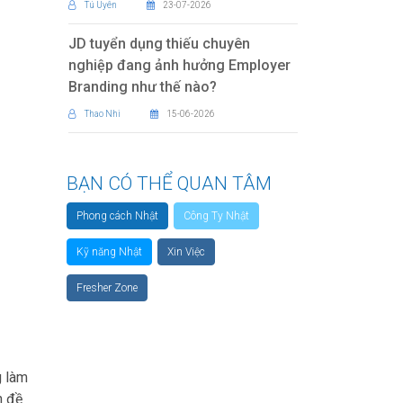
Tú Uyên
23-07-2026
JD tuyển dụng thiếu chuyên
nghiệp đang ảnh hưởng Employer
Branding như thế nào?
Thao Nhi
15-06-2026
BẠN CÓ THỂ QUAN TÂM
Phong cách Nhật
Công Ty Nhật
Kỹ năng Nhật
Xin Việc
Fresher Zone
g làm
n đề