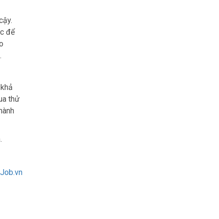
cậy.
ệc để
o
.
 khả
ua thử
thành
.
cJob.vn