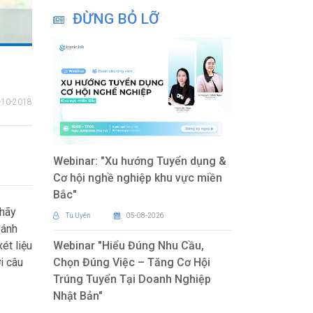
ĐỪNG BỎ LỠ
-10-2018
Webinar: "Xu hướng Tuyển dụng &
Cơ hội nghề nghiệp khu vực miền
Bắc"
“hãy
Tú Uyên
05-08-2026
đánh
ét liệu
Webinar "Hiểu Đúng Nhu Cầu,
i câu
Chọn Đúng Việc – Tăng Cơ Hội
Trúng Tuyển Tại Doanh Nghiệp
Nhật Bản"