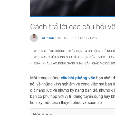
Cách trả lời các câu hỏi 
/
/
TAI PHAN
01-05-2017
11578 VIEWS
WEBINAR: "XU HƯỚNG TUYỂN DỤNG & CƠ HỘI NGHỀ NGHI
WEBINAR "HIỂU ĐÚNG NHU CẦU, CHỌN ĐÚNG VIỆC – TĂN
XUẤT KHẨU LAO ĐỘNG SANG NHẬT BẢN: GIẤC MƠ ĐỔI ĐỜI
Một trong những
câu hỏi phỏng vấn
bạn nhất đ
nói về những kinh nghiệm về công việc mà bạn đ
giá năng lực và những kỹ năng bạn đã, những đi
bạn có phù hợp với vị trí đang tuyển dụng hay kh
hỏi này một cách thuyết phục và suôn sẽ.
Nội dung