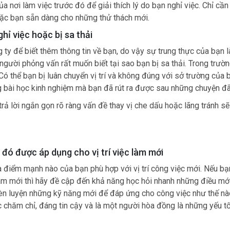
 nơi làm việc trước đó để giải thích lý do bạn nghỉ việc. Chỉ cần
oặc bạn sẵn dàng cho những thử thách mới.
hỉ việc hoặc bị sa thải
 ty để biết thêm thông tin về bạn, do vậy sự trung thực của bạn l
 người phỏng vấn rất muốn biết tại sao bạn bị sa thải. Trong trườ
 Có thể bạn bị luân chuyển vị trí và không đúng với sở trường của 
ng bài học kinh nghiệm mà bạn đã rút ra được sau những chuyện đã
trả lời ngắn gọn rõ ràng vấn đề thay vị che dấu hoặc lãng tránh s
 đó được áp dụng cho vị trí việc làm mới
à điểm mạnh nào của bạn phù hợp với vị trí công việc mới. Nếu b
 làm mới thì hãy đề cập đến khả năng học hỏi nhanh những điều mớ
rèn luyện những kỹ năng mới để đáp ứng cho công việc như thế nà
hăm chỉ, đáng tin cậy và là một người hòa đồng là những yếu tố