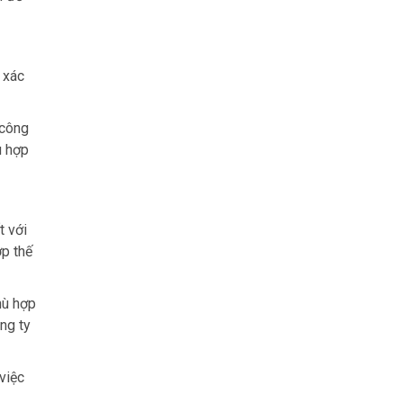
 xác
 công
ù hợp
t với
p thế
hù hợp
ng ty
việc