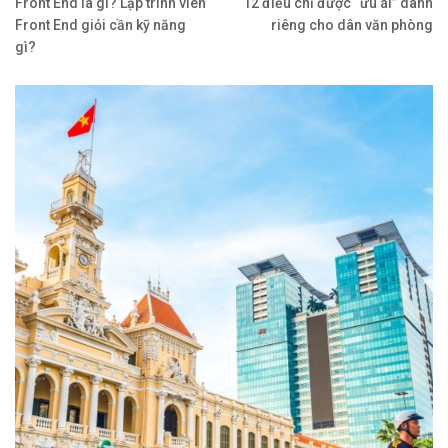
Front End là gì? Lập trình viên
12 điều chỉ được “ưu ái” dành
Front End giỏi cần kỹ năng
riêng cho dân văn phòng
gì?