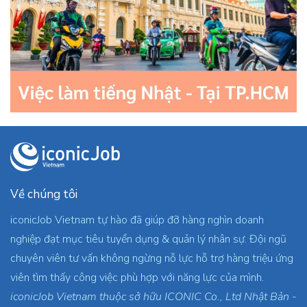
Về chúng tôi
iconicJob Vietnam tự hào đã giúp đỡ hàng nghìn doanh
nghiệp đạt mục tiêu tuyển dụng & quản lý nhân sự. Đội ngũ
chuyên viên tư vấn không ngừng nỗ lực hỗ trợ hàng triệu ứng
viên tìm thấy công việc phù hợp với năng lực của mình.
iconicJob Vietnam thuộc sở hữu ICONIC Co., Ltd Nhật Bản -