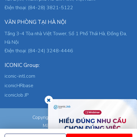
Điện thoại: (84-28) 3821-5122
VĂN PHÒNG TẠI HÀ NỘI
Tầng 3-4 Tòa nhà Việt Tower, Số 1 Phố Thái Hà, Đống Đa,
Hà Nội
Điện thoại: (84-24) 3248-4446
ICONIC Group:
iconic-intl.com
iconicHRbase
iconicJob JP
ICONIC Co., Ltd.
Copyright © 2026
Mã số thuế: 0305745871
Nơi cấp: TP.HCM