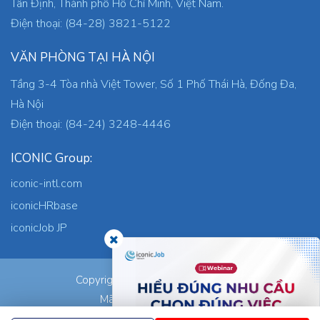
Tân Định, Thành phố Hồ Chí Minh, Việt Nam.
Điện thoại: (84-28) 3821-5122
VĂN PHÒNG TẠI HÀ NỘI
Tầng 3-4 Tòa nhà Việt Tower, Số 1 Phố Thái Hà, Đống Đa,
Hà Nội
Điện thoại: (84-24) 3248-4446
ICONIC Group:
iconic-intl.com
iconicHRbase
iconicJob JP
ICONIC Co., Ltd.
Copyright © 2026
Mã số thuế: 0305745871
Nơi cấp: TP.HCM