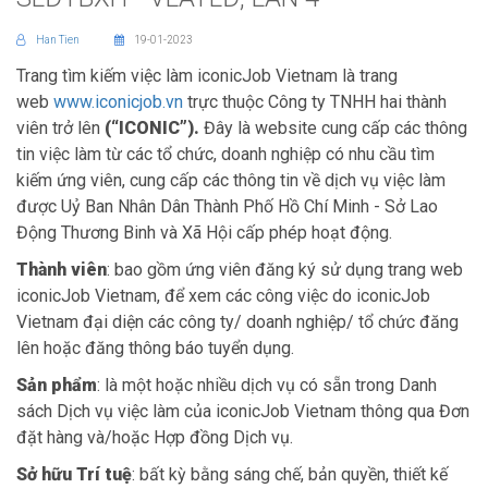
Han Tien
19-01-2023
Trang tìm kiếm việc làm iconicJob Vietnam là trang
web
www.iconicjob.vn
trực thuộc Công ty TNHH hai thành
viên trở lên
(“
ICONIC”).
Đây là website cung cấp các thông
tin việc làm từ các tổ chức, doanh nghiệp có nhu cầu tìm
kiếm ứng viên, cung cấp các thông tin về dịch vụ việc làm
được Uỷ Ban Nhân Dân Thành Phố Hồ Chí Minh - Sở Lao
Động Thương Binh và Xã Hội cấp phép hoạt động.
Thành viên
: bao gồm ứng viên đăng ký sử dụng trang web
iconicJob Vietnam, để xem các công việc do iconicJob
Vietnam đại diện các công ty/ doanh nghiệp/ tổ chức đăng
lên hoặc đăng thông báo tuyển dụng.
Sản phẩm
: là một hoặc nhiều dịch vụ có sẵn trong Danh
sách Dịch vụ việc làm của iconicJob Vietnam thông qua Đơn
đặt hàng và/hoặc Hợp đồng Dịch vụ.
Sở hữu Trí tuệ
: bất kỳ bằng sáng chế, bản quyền, thiết kế