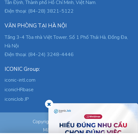
Tân Định, Thành phố Hồ Chí Minh, Việt Nam.
Điện thoại: (84-28) 3821-5122
VĂN PHÒNG TẠI HÀ NỘI
Tầng 3-4 Tòa nhà Việt Tower, Số 1 Phố Thái Hà, Đống Đa,
Hà Nội
Điện thoại: (84-24) 3248-4446
ICONIC Group:
iconic-intl.com
iconicHRbase
iconicJob JP
ICONIC Co., Ltd.
Copyright © 2026
Mã số thuế: 0305745871