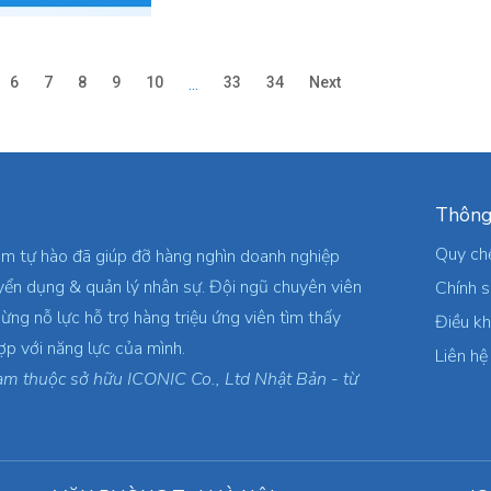
6
7
8
9
10
...
33
34
Next
Thông
Quy ch
am tự hào đã giúp đỡ hàng nghìn doanh nghiệp
yển dụng & quản lý nhân sự. Đội ngũ chuyên viên
Chính 
ừng nỗ lực hỗ trợ hàng triệu ứng viên tìm thấy
Điều k
ợp với năng lực của mình.
Liên hệ
am thuộc sở hữu ICONIC Co., Ltd Nhật Bản - từ