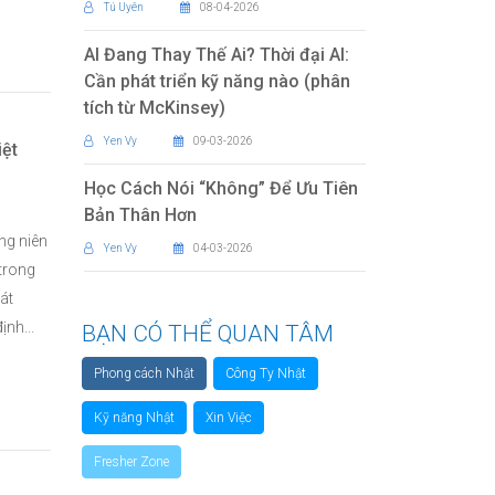
Tú Uyên
08-04-2026
AI Đang Thay Thế Ai? Thời đại AI:
Cần phát triển kỹ năng nào (phân
tích từ McKinsey)
Yen Vy
09-03-2026
iệt
Học Cách Nói “Không” Để Ưu Tiên
Bản Thân Hơn
ng niên
Yen Vy
04-03-2026
trong
át
ịnh...
BẠN CÓ THỂ QUAN TÂM
Phong cách Nhật
Công Ty Nhật
Kỹ năng Nhật
Xin Việc
Fresher Zone