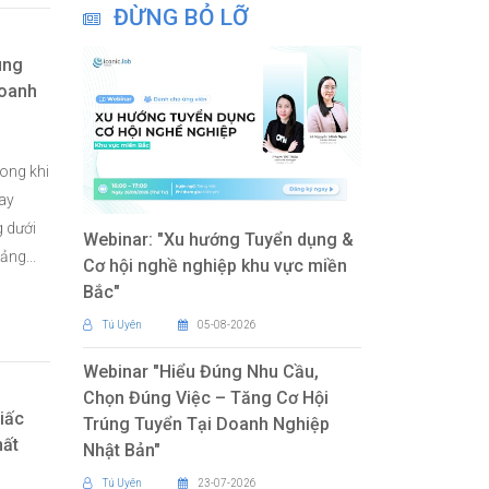
ĐỪNG BỎ LỠ
úng
Doanh
rong khi
ay
 dưới
Webinar: "Xu hướng Tuyển dụng &
ảng...
Cơ hội nghề nghiệp khu vực miền
Bắc"
Tú Uyên
05-08-2026
Webinar "Hiểu Đúng Nhu Cầu,
Chọn Đúng Việc – Tăng Cơ Hội
iấc
Trúng Tuyển Tại Doanh Nghiệp
hất
Nhật Bản"
Tú Uyên
23-07-2026