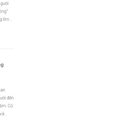
người
công"
 tìm...
ng
uan
ười đến
năm. Có
à...