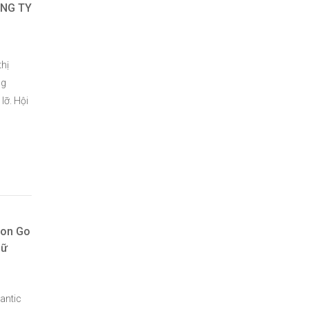
ÔNG TY
thị
ng
lỡ. Hội
mon Go
Dữ
antic