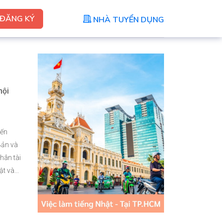
ĐĂNG KÝ
NHÀ TUYỂN DỤNG
hội
iến
Bản và
hân tài
t và...