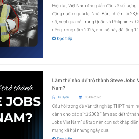
Hiện tại, Việt Nam đang dẫn đầu về số lượng 
động nước ngoài tại Nhật Bản, chiếm tới 23,
số, vượt qua cả Trung Quốc và Philippines. Ch
riêng trong năm 2025, con số này đã tăng 11,
Đọc tiếp
Làm thế nào để trở thành Steve Jobs V
Nam?
Tú Uyên
10-06-2026
Câu hỏi trong đề Văn tốt nghiệp THPT năm n
dành cho các sĩ tử 2008 “làm sao để trở thà
Jobs Việt Nam” đã tạo nên cơn sốt khắp diễn
mạng xã hội những ngày qua.
Đọc tiếp