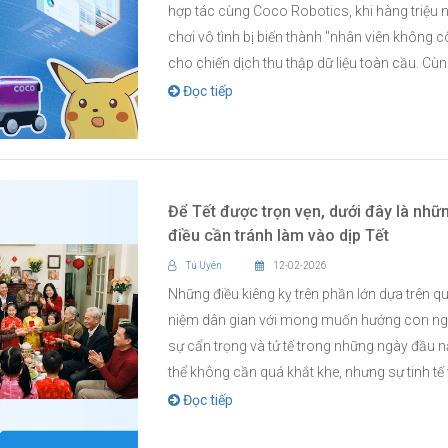
hợp tác cùng Coco Robotics, khi hàng triệu 
chơi vô tình bị biến thành "nhân viên không 
cho chiến dịch thu thập dữ liệu toàn cầu. Cùng
Đọc tiếp
Để Tết được trọn vẹn, dưới đây là nhữ
điều cần tránh làm vào dịp Tết
Tú Uyên
12-02-2026
Những điều kiêng kỵ trên phần lớn dựa trên q
niệm dân gian với mong muốn hướng con ng
sự cẩn trọng và tử tế trong những ngày đầu 
thể không cần quá khắt khe, nhưng sự tinh tế v
Đọc tiếp