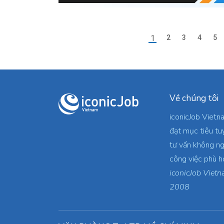
1
2
3
4
5
Về chúng tôi
iconicJob Vietn
đạt mục tiêu tu
tư vấn không ng
công việc phù h
iconicJob Vietn
2008