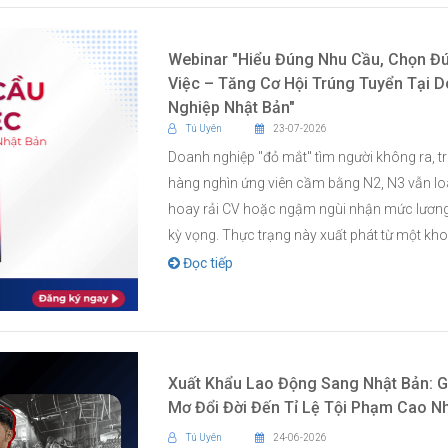
Webinar "Hiểu Đúng Nhu Cầu, Chọn Đ
Việc – Tăng Cơ Hội Trúng Tuyển Tại 
Nghiệp Nhật Bản"
Tú Uyên
23-07-2026
Doanh nghiệp "đỏ mắt" tìm người không ra, t
hàng nghìn ứng viên cầm bằng N2, N3 vẫn lo
hoay rải CV hoặc ngậm ngùi nhận mức lương
kỳ vọng. Thực trạng này xuất phát từ một kho
Đọc tiếp
Xuất Khẩu Lao Động Sang Nhật Bản: G
Mơ Đổi Đời Đến Tỉ Lệ Tội Phạm Cao N
Tú Uyên
24-06-2026