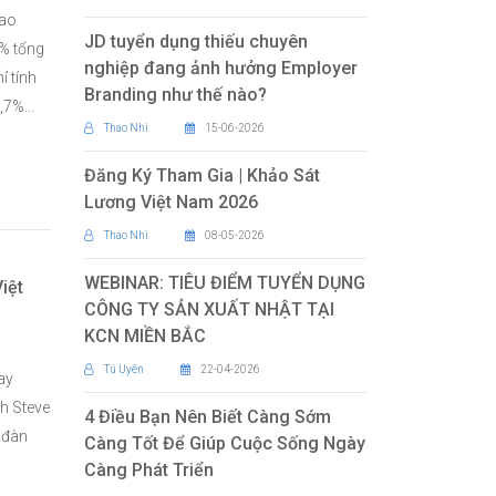
lao
JD tuyển dụng thiếu chuyên
6% tổng
nghiệp đang ảnh hưởng Employer
ỉ tính
Branding như thế nào?
7%...
Thao Nhi
15-06-2026
Đăng Ký Tham Gia | Khảo Sát
Lương Việt Nam 2026
Thao Nhi
08-05-2026
WEBINAR: TIÊU ĐIỂM TUYỂN DỤNG
iệt
CÔNG TY SẢN XUẤT NHẬT TẠI
KCN MIỀN BẮC
Tú Uyên
22-04-2026
ay
nh Steve
4 Điều Bạn Nên Biết Càng Sớm
 đàn
Càng Tốt Để Giúp Cuộc Sống Ngày
Càng Phát Triển