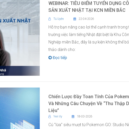
WEBINAR: TIÊU ĐIỂM TUYỂN DỤNG C
SẢN XUẤT NHẬT TẠI KCN MIỀN BẮC
Tú Uyên
22-04-2026
Hỗ trợ bạn nâng cao lợi thế cạnh tranh trong 
trường việc làm tiếng Nhật đặt biệt là Khu Cô
Nghiệp miền Bắc, đây là sự kiện không thể bỏ 
thảo dành cho:
Đọc tiếp
Chiến Lược Đầy Toan Tính Của Poke
Và Những Câu Chuyện Về “Thu Thập 
Liệu”
Yen Vy
18-03-2026
Cú "lừa" siêu mượt từ Pokemon GO: Studio Ni