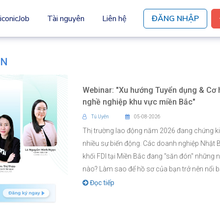
iconicJob
Tài nguyên
Liên hệ
ĐĂNG NHẬP
ỆN
Webinar: "Xu hướng Tuyển dụng & Cơ 
nghề nghiệp khu vực miền Bắc"
Tú Uyên
05-08-2026
Thị trường lao động năm 2026 đang chứng k
nhiều sự biến động. Các doanh nghiệp Nhật 
khối FDI tại Miền Bắc đang "săn đón" những n
nào? Làm sao để hồ sơ của bạn trở nên nổi bậ
Đọc tiếp