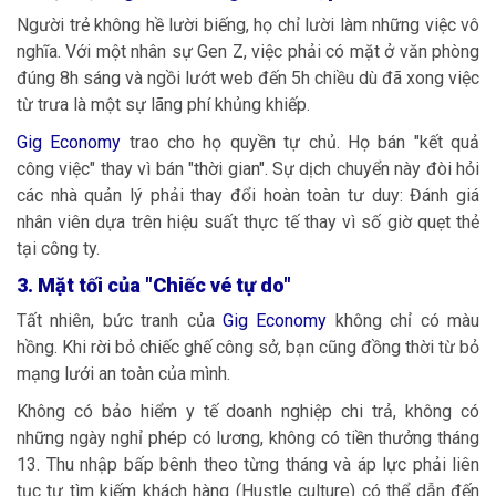
Người trẻ không hề lười biếng, họ chỉ lười làm những việc vô
nghĩa. Với một nhân sự Gen Z, việc phải có mặt ở văn phòng
đúng 8h sáng và ngồi lướt web đến 5h chiều dù đã xong việc
từ trưa là một sự lãng phí khủng khiếp.
Gig Economy
trao cho họ quyền tự chủ. Họ bán "kết quả
công việc" thay vì bán "thời gian". Sự dịch chuyển này đòi hỏi
các nhà quản lý phải thay đổi hoàn toàn tư duy: Đánh giá
nhân viên dựa trên hiệu suất thực tế thay vì số giờ quẹt thẻ
tại công ty.
3. Mặt tối của "Chiếc vé tự do"
Tất nhiên, bức tranh của
Gig Economy
không chỉ có màu
hồng. Khi rời bỏ chiếc ghế công sở, bạn cũng đồng thời từ bỏ
mạng lưới an toàn của mình.
Không có bảo hiểm y tế doanh nghiệp chi trả, không có
những ngày nghỉ phép có lương, không có tiền thưởng tháng
13. Thu nhập bấp bênh theo từng tháng và áp lực phải liên
tục tự tìm kiếm khách hàng (Hustle culture) có thể dẫn đến