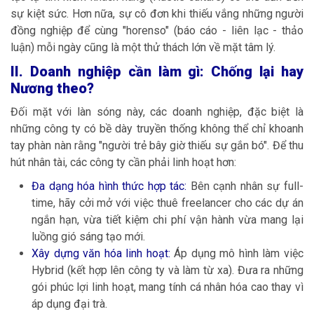
sự kiệt sức. Hơn nữa, sự cô đơn khi thiếu vắng những người
đồng nghiệp để cùng "horenso" (báo cáo - liên lạc - thảo
luận) mỗi ngày cũng là một thử thách lớn về mặt tâm lý.
II. Doanh nghiệp cần làm gì: Chống lại hay
Nương theo?
Đối mặt với làn sóng này, các doanh nghiệp, đặc biệt là
những công ty có bề dày truyền thống không thể chỉ khoanh
tay phàn nàn rằng "người trẻ bây giờ thiếu sự gắn bó". Để thu
hút nhân tài, các công ty cần phải linh hoạt hơn:
Đa dạng hóa hình thức hợp tác:
Bên cạnh nhân sự full-
time, hãy cởi mở với việc thuê freelancer cho các dự án
ngắn hạn, vừa tiết kiệm chi phí vận hành vừa mang lại
luồng gió sáng tạo mới.
Xây dựng văn hóa linh hoạt:
Áp dụng mô hình làm việc
Hybrid (kết hợp lên công ty và làm từ xa). Đưa ra những
gói phúc lợi linh hoạt, mang tính cá nhân hóa cao thay vì
áp dụng đại trà.