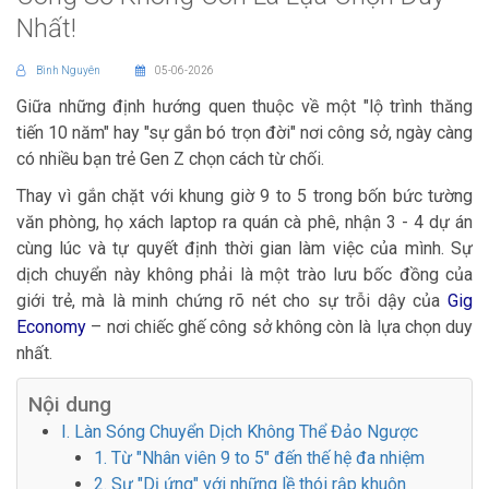
Nhất!
Bình Nguyên
05-06-2026
Giữa những định hướng quen thuộc về một "lộ trình thăng
tiến 10 năm" hay "sự gắn bó trọn đời" nơi công sở, ngày càng
có nhiều bạn trẻ Gen Z chọn cách từ chối.
Thay vì gắn chặt với khung giờ 9 to 5 trong bốn bức tường
văn phòng, họ xách laptop ra quán cà phê, nhận 3 - 4 dự án
cùng lúc và tự quyết định thời gian làm việc của mình. Sự
dịch chuyển này không phải là một trào lưu bốc đồng của
giới trẻ, mà là minh chứng rõ nét cho sự trỗi dậy của
Gig
Economy
– nơi chiếc ghế công sở không còn là lựa chọn duy
nhất.
Nội dung
I. Làn Sóng Chuyển Dịch Không Thể Đảo Ngược
1. Từ "Nhân viên 9 to 5" đến thế hệ đa nhiệm
2. Sự "Dị ứng" với những lề thói rập khuôn