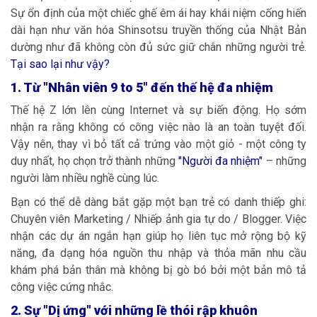
Sự ổn định của một chiếc ghế êm ái hay khái niệm cống hiến
dài hạn như văn hóa Shinsotsu truyền thống của Nhật Bản
dường như đã không còn đủ sức giữ chân những người trẻ.
Tại sao lại như vậy?
1. Từ "Nhân viên 9 to 5" đến thế hệ đa nhiệm
Thế hệ Z lớn lên cùng Internet và sự biến động. Họ sớm
nhận ra rằng không có công việc nào là an toàn tuyệt đối.
Vậy nên, thay vì bỏ tất cả trứng vào một giỏ - một công ty
duy nhất, họ chọn trở thành những
"Người đa nhiệm
"
– những
người làm nhiều nghề cùng lúc.
Bạn có thể dễ dàng bắt gặp một bạn trẻ có danh thiếp ghi:
Chuyên viên Marketing / Nhiếp ảnh gia tự do / Blogger. Việc
nhận các dự án ngắn hạn giúp họ liên tục mở rộng bộ kỹ
năng, đa dạng hóa nguồn thu nhập và thỏa mãn nhu cầu
khám phá bản thân mà không bị gò bó bởi một bản mô tả
công việc cứng nhắc.
2. Sự "Dị ứng" với những lề thói rập khuôn