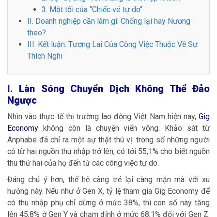
3. Mặt tối của "Chiếc vé tự do"
II. Doanh nghiệp cần làm gì: Chống lại hay Nương
theo?
III. Kết luận: Tương Lai Của Công Việc Thuộc Về Sự
Thích Nghi
I. Làn Sóng Chuyển Dịch Không Thể Đảo
Ngược
Nhìn vào thực tế thị trường lao động Việt Nam hiện nay,
Gig
Economy
không còn là chuyện viển vông. Khảo sát từ
Anphabe đã chỉ ra một sự thật thú vị: trong số những người
có từ hai nguồn thu nhập trở lên, có tới 55,1% cho biết nguồn
thu thứ hai của họ đến từ các công việc tự do.
Đáng chú ý hơn, thế hệ càng trẻ lại càng mặn mà với xu
hướng này. Nếu như ở Gen X, tỷ lệ tham gia Gig Economy để
có thu nhập phụ chỉ dừng ở mức 38%, thì con số này tăng
lên 45,8% ở Gen Y và chạm đỉnh ở mức 68,1% đối với Gen Z.