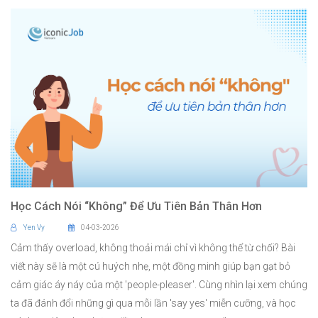
Học Cách Nói “Không” Để Ưu Tiên Bản Thân Hơn
Yen Vy
04-03-2026
Cảm thấy overload, không thoải mái chỉ vì không thể từ chối? Bài
viết này sẽ là một cú huých nhẹ, một đồng minh giúp bạn gạt bỏ
cảm giác áy náy của một 'people-pleaser'. Cùng nhìn lại xem chúng
ta đã đánh đổi những gì qua mỗi lần 'say yes' miễn cưỡng, và học