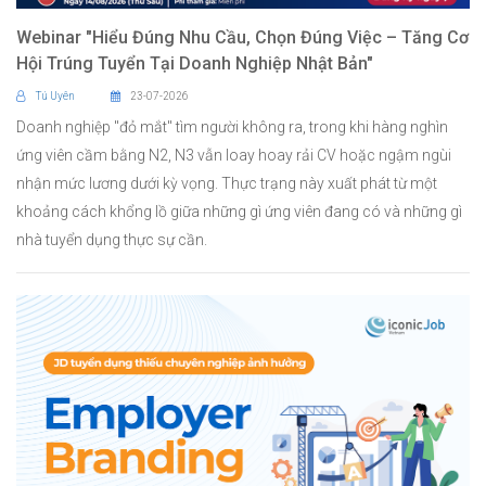
Webinar "Hiểu Đúng Nhu Cầu, Chọn Đúng Việc – Tăng Cơ
Hội Trúng Tuyển Tại Doanh Nghiệp Nhật Bản"
Tú Uyên
23-07-2026
Doanh nghiệp "đỏ mắt" tìm người không ra, trong khi hàng nghìn
ứng viên cầm bằng N2, N3 vẫn loay hoay rải CV hoặc ngậm ngùi
nhận mức lương dưới kỳ vọng. Thực trạng này xuất phát từ một
khoảng cách khổng lồ giữa những gì ứng viên đang có và những gì
nhà tuyển dụng thực sự cần.