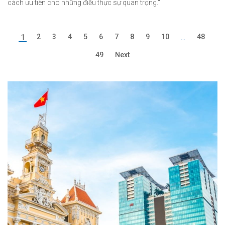
cách ưu tiên cho những điều thực sự quan trọng."
1
2
3
4
5
6
7
8
9
10
...
48
49
Next