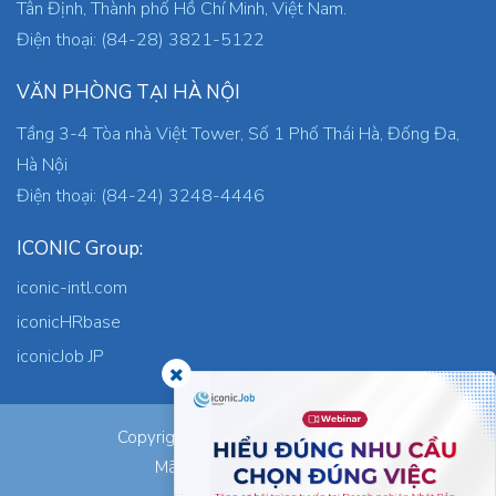
Tân Định, Thành phố Hồ Chí Minh, Việt Nam.
Điện thoại: (84-28) 3821-5122
VĂN PHÒNG TẠI HÀ NỘI
Tầng 3-4 Tòa nhà Việt Tower, Số 1 Phố Thái Hà, Đống Đa,
Hà Nội
Điện thoại: (84-24) 3248-4446
ICONIC Group:
iconic-intl.com
iconicHRbase
iconicJob JP
ICONIC Co., Ltd.
Copyright © 2026
Mã số thuế: 0305745871